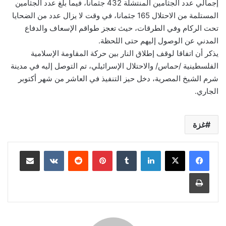
إجمالي عدد الجثامين المنتشلة 432 جثمانا، فيما بلغ عدد الجثامين
المستلمة من الاحتلال 165 جثمانا، في وقت لا يزال عدد من الضحايا
تحت الركام وفي الطرقات، حيث تعجز طواقم الإسعاف والدفاع
المدني عن الوصول إليهم حتى اللحظة.
يذكر أن اتفاقا لوقف إطلاق النار بين حركة المقاومة الإسلامية
الفلسطينية /حماس/ والاحتلال الإسرائيلي، تم التوصل إليه في مدينة
شرم الشيخ المصرية، دخل حيز التنفيذ في العاشر من شهر أكتوبر
الجاري.
غزة
لينكدإن
‏Tumblr
بينتيريست
‏Reddit
‏VKontakte
مشاركة عبر البريد
طباعة