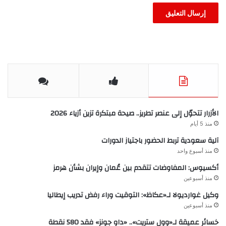
الأزرار تتحوّل إلى عنصر تطريز.. صيحة مبتكرة تزين أزياء 2026
منذ 5 أيام
آلية سعودية تربط الحضور باجتياز الدورات
منذ أسبوع واحد
أكسيوس: المفاوضات تتقدم بين عُمان وإيران بشأن هرمز
منذ أسبوعين
وكيل غوارديولا لـ«عكاظ»: التوقيت وراء رفض تدريب إيطاليا
منذ أسبوعين
خسائر عميقة لـ«وول ستريت».. «داو جونز» فقد 580 نقطة