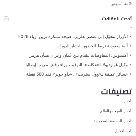
منذ أسبوعين
أحدث المقالات
الأزرار تتحوّل إلى عنصر تطريز.. صيحة مبتكرة تزين أزياء 2026
آلية سعودية تربط الحضور باجتياز الدورات
أكسيوس: المفاوضات تتقدم بين عُمان وإيران بشأن هرمز
وكيل غوارديولا لـ«عكاظ»: التوقيت وراء رفض تدريب إيطاليا
خسائر عميقة لـ«وول ستريت».. «داو جونز» فقد 580 نقطة
تصنيفات
أخبار
أخبار العرب والعالم
اخبار الرياضة السعودية
اخر الاخبار