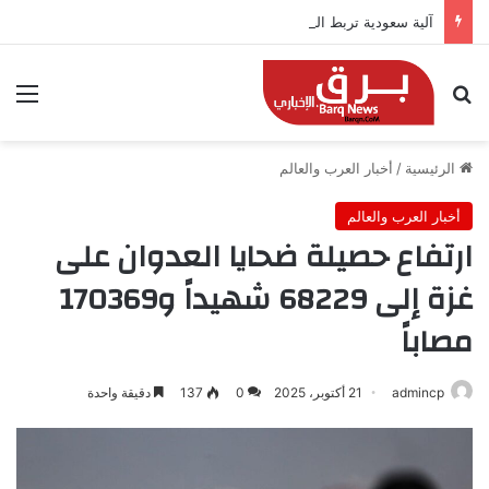
آلية سعودية تربط الحضور باجتياز الدورات
بحث عن
الق
الرئيسية
/
أخبار العرب والعالم
أخبار العرب والعالم
ارتفاع حصيلة ضحايا العدوان على
غزة إلى 68229 شهيداً و170369
مصاباً
admincp
21 أكتوبر، 2025
0
137
دقيقة واحدة