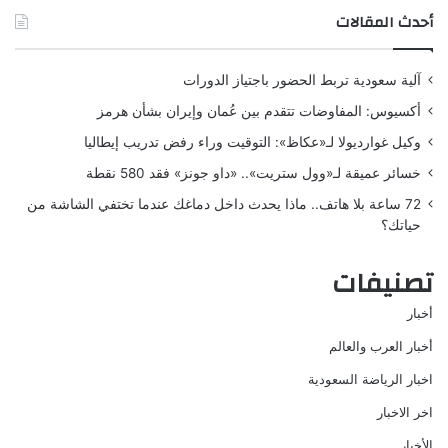
أحدث المقالات
آلية سعودية تربط الحضور باجتياز الدورات
أكسيوس: المفاوضات تتقدم بين عُمان وإيران بشأن هرمز
وكيل غوارديولا لـ«عكاظ»: التوقيت وراء رفض تدريب إيطاليا
خسائر عميقة لـ«وول ستريت».. «داو جونز» فقد 580 نقطة
72 ساعة بلا هاتف.. ماذا يحدث داخل دماغك عندما تختفي الشاشة من
حياتك؟
تصنيفات
أخبار
أخبار العرب والعالم
اخبار الرياضة السعودية
اخر الاخبار
الأخبار