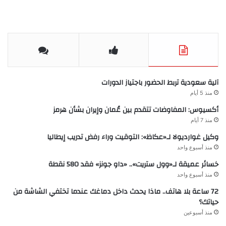
آلية سعودية تربط الحضور باجتياز الدورات
منذ 5 أيام
أكسيوس: المفاوضات تتقدم بين عُمان وإيران بشأن هرمز
منذ 7 أيام
وكيل غوارديولا لـ«عكاظ»: التوقيت وراء رفض تدريب إيطاليا
منذ أسبوع واحد
خسائر عميقة لـ«وول ستريت».. «داو جونز» فقد 580 نقطة
منذ أسبوع واحد
72 ساعة بلا هاتف.. ماذا يحدث داخل دماغك عندما تختفي الشاشة من
حياتك؟
منذ أسبوعين