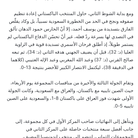
ومع بداية الشوط الثاني، حاول المنتخب الباكستاني إعادة تنظيم
صفوفه ونجح في الحد من الخطورة السعودية نسبياً، بل وكاد يقلّص
الفارق بتسديدة من يوسف أحمد، إلا أنّ الحارس حمود الدهان تألق
في التصدي لها بسرعة ردّ فعله، غير أنّ تحسّن الدفاع الباكستاني لم
يستمر طويلاً، إذ أطلق فرحان الأسمري تسديدة قوية في الزاوية
العليا (د: 32)، قبل أن يضيف الجهني هدفه الثاني (د: 34)، ثم تبعه
صالح القرني (د: 37) وعبد الله المغربي وعبد الإله العتيبي (كلاهما
في الدقيقة 38)، ليكتمل الانتصار الكبير للأخضر بنتيجة 13-0.
وتقام الجولة الثالثة والأخيرة من منافسات المجموعة يوم الأربعاء،
حيث الصين تايبيه مع باكستان، والعراق مع السعودية، وكانت الجولة
الأولى شهدت فوز العراق على باكستان 8-1، والسعودية على الصين
تايبيه 5-0.
ويتأهل إلى النهائيات صاحب المركز الأول في كل مجموعة، إلى
جانب أفضل سبعة منتخبات حاصلة على المركز الثاني في
المجموعات الثماني، لتنضم إلى منتخب إندونيسيا المضيف.