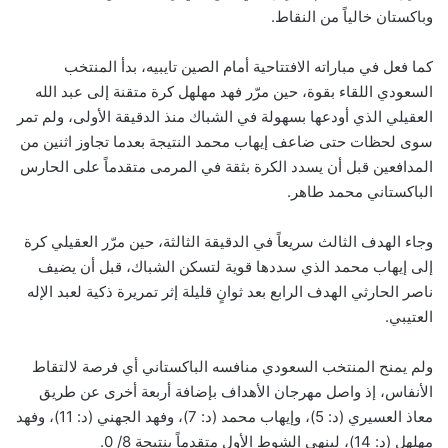
وباكستان خالياً من النقاط.
كما فعل في مباراته الافتتاحية أمام الصين تايبيه، بدأ المنتخب
السعودي اللقاء بقوة، حين مرّر فهد مهلهل كرة متقنة إلى عبد الله
العقيلي الذي أودعها بسهولة في الشباك منذ الدقيقة الأولى، ولم تمر
سوى لحظات حتى ضاعف إيهاب محمد النتيجة بعدما تجاوز اثنين من
المدافعين قبل أن يسدد الكرة بثقة في المرمى متقدماً على الحارس
الباكستاني محمد طاهر.
وجاء الهدف الثالث سريعاً في الدقيقة الثالثة، حين مرّر العقيلي كرة
إلى إيهاب محمد الذي سددها قوية لتسكن الشباك، قبل أن يضيف
ناصر الحارثي الهدف الرابع بعد ثوانٍ قليلة إثر تمريرة ذكية لعبد الإله
العتيبي.
ولم يمنح المنتخب السعودي منافسه الباكستاني أي فرصة لالتقاط
الأنفاس، إذ واصل مهرجان الأهداف بإضافة أربعة أخرى عن طريق
معاذ العسيري (د: 5)، وإيهاب محمد (د: 7)، وفهد الجهني (د: 11)، وفهد
مهلهل (د: 14)، لينهي الشوط الأول متقدماً بنتيجة 8/ 0.