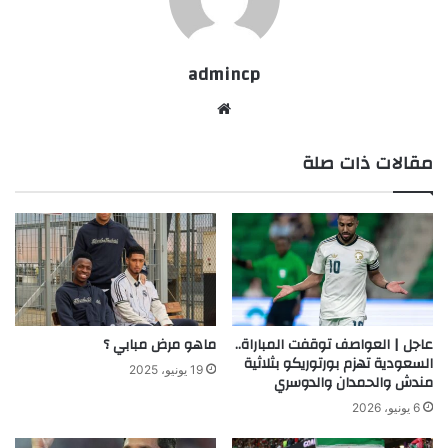
admincp
موق
ع
مقالات ذات صلة
الوي
ب
عاجل | العواصف توقفت المباراة..
ماهو مرض مبابي ؟
السعودية تهزم بورتوريكو بثلاثية
19 يونيو، 2025
مندش والحمدان والدوسري
6 يونيو، 2026