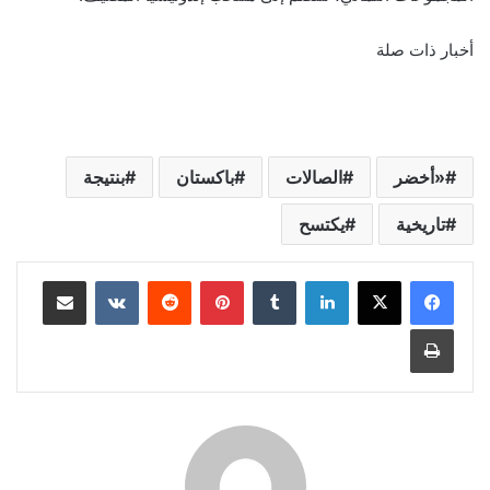
أخبار ذات صلة
«أخضر
الصالات
باكستان
بنتيجة
تاريخية
يكتسح
لينكدإن
‏Tumblr
بينتيريست
‏Reddit
‏VKontakte
مشاركة عبر البريد
طباعة