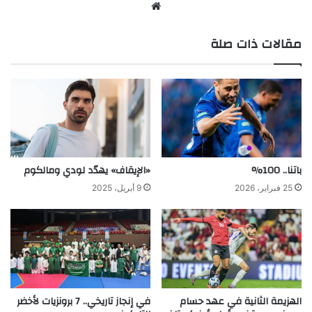
موق
ع
مقالات ذات صلة
الوي
ب
باتنا.. 100%
«الإيقاف» يهدّد لودي ومالكوم
25 فبراير، 2026
9 أبريل، 2025
الهزيمة الثانية في عهد حسام
في إنجاز تاريخي.. 7 برونزيات لأخضر