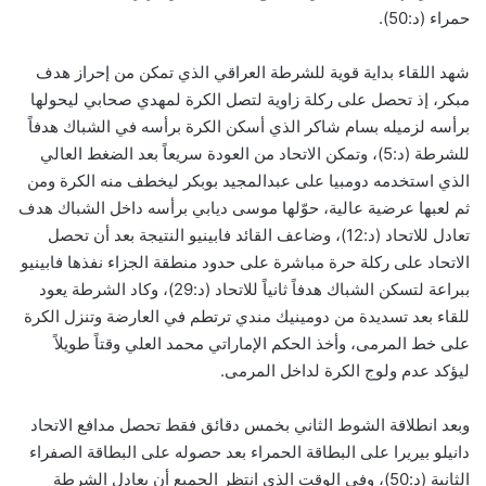
حمراء (د:50).
شهد اللقاء بداية قوية للشرطة العراقي الذي تمكن من إحراز هدف
مبكر، إذ تحصل على ركلة زاوية لتصل الكرة لمهدي صحابي ليحولها
برأسه لزميله بسام شاكر الذي أسكن الكرة برأسه في الشباك هدفاً
للشرطة (د:5)، وتمكن الاتحاد من العودة سريعاً بعد الضغط العالي
الذي استخدمه دومبيا على عبدالمجيد بوبكر ليخطف منه الكرة ومن
ثم لعبها عرضية عالية، حوّلها موسى ديابي برأسه داخل الشباك هدف
تعادل للاتحاد (د:12)، وضاعف القائد فابينيو النتيجة بعد أن تحصل
الاتحاد على ركلة حرة مباشرة على حدود منطقة الجزاء نفذها فابينيو
ببراعة لتسكن الشباك هدفاً ثانياً للاتحاد (د:29)، وكاد الشرطة يعود
للقاء بعد تسديدة من دومينيك مندي ترتطم في العارضة وتنزل الكرة
على خط المرمى، وأخذ الحكم الإماراتي محمد العلي وقتاً طويلاً
ليؤكد عدم ولوج الكرة لداخل المرمى.
وبعد انطلاقة الشوط الثاني بخمس دقائق فقط تحصل مدافع الاتحاد
دانيلو بيريرا على البطاقة الحمراء بعد حصوله على البطاقة الصفراء
الثانية (د:50)، وفي الوقت الذي انتظر الجميع أن يعادل الشرطة