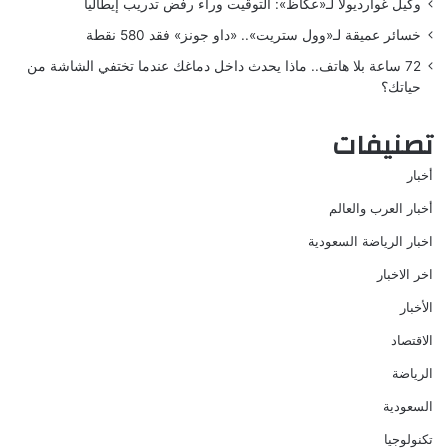
وكيل غوارديولا لـ«عكاظ»: التوقيت وراء رفض تدريب إيطاليا
خسائر عميقة لـ«وول ستريت».. «داو جونز» فقد 580 نقطة
72 ساعة بلا هاتف.. ماذا يحدث داخل دماغك عندما تختفي الشاشة من
حياتك؟
تصنيفات
أخبار
أخبار العرب والعالم
اخبار الرياضة السعودية
اخر الاخبار
الأخبار
الاقتصاد
الرياضة
السعودية
تكنولوجيا