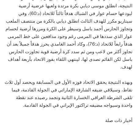
النتيجة، انطلق موسى ديابي بكرة مرتدة ولعبها عرضية أرضية
ليودعها حسام عوار في الشباك هدفاً ثالثاً للاتحاد (د:60)، وفي
سيناريو مكرر للهدف الثالث انطلق ديابي بالكرة من منتصف الملعب
وتجاوز الحارس أحمد باسل وسيطر على الكرة ومررها أرضية لحسام
عوار الذي سددها في المرمى رغم وجود مدافعين على خط المرمى
هدفاً رابعاً للاتحاد (د:76)، وكاد أحمد الغامدي يحرز هدفاً جميلاً بعد أن
تجاوز أكثر من لاعب ومن ثم سدد كرة أرضية قوية تجاوزت الحارس
باسل لكن القائم تصدى لها، لينتهي اللقاء بفوز الاتحاد بأربعة أهداف
لهدف.
وبهذه النتيجة يحقق الاتحاد فوزه الأول في المسابقة ويحصد أول ثلاث
نقاط، وسيلاقي ضيفه الشارقة الإماراتي في الجولة القادمة، فيما
تلقى الشرطة العراقي الخسارة الثانية وتجمد رصيده عند نقطة
واحدة وسيواجه مضيفه تراكتور الإيراني في الجولة القادمة.
أخبار ذات صلة