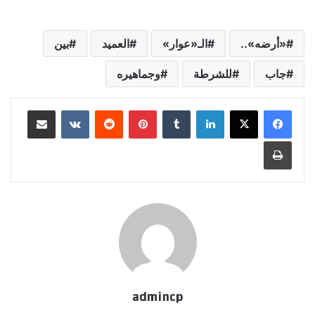
«أرضه»..
الـ«عوار»
العميد
بين
جاب
للشرطة
وجماهيره
لينكدإن
‏Tumblr
بينتيريست
‏Reddit
‏VKontakte
مشاركة عبر البريد
طباعة
admincp