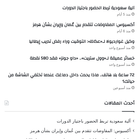
آلية سعودية تربط الحضور باجتياز الدورات
منذ 5 أيام
أكسيوس: المفاوضات تتقدم بين عُمان وإيران بشأن هرمز
منذ 6 أيام
وكيل غوارديولا لـ«عكاظ»: التوقيت وراء رفض تدريب إيطاليا
منذ أسبوع واحد
خسائر عميقة لـ«وول ستريت».. «داو جونز» فقد 580 نقطة
منذ أسبوع واحد
72 ساعة بلا هاتف.. ماذا يحدث داخل دماغك عندما تختفي الشاشة من
حياتك؟
منذ أسبوعين
أحدث المقالات
آلية سعودية تربط الحضور باجتياز الدورات
أكسيوس: المفاوضات تتقدم بين عُمان وإيران بشأن هرمز