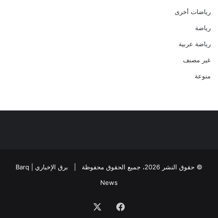
رياضات أخرى
رياضة
رياضة عربية
غير مصنف
منوعة
© حقوق النشر 2026، جميع الحقوق محفوظة |
برق الإخباري | Barq
News
فيسبوك
‫X