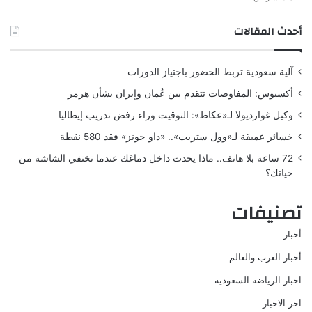
أحدث المقالات
آلية سعودية تربط الحضور باجتياز الدورات
أكسيوس: المفاوضات تتقدم بين عُمان وإيران بشأن هرمز
وكيل غوارديولا لـ«عكاظ»: التوقيت وراء رفض تدريب إيطاليا
خسائر عميقة لـ«وول ستريت».. «داو جونز» فقد 580 نقطة
72 ساعة بلا هاتف.. ماذا يحدث داخل دماغك عندما تختفي الشاشة من
حياتك؟
تصنيفات
أخبار
أخبار العرب والعالم
اخبار الرياضة السعودية
اخر الاخبار