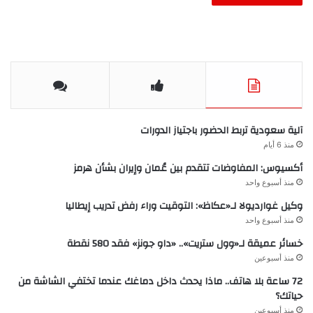
آلية سعودية تربط الحضور باجتياز الدورات
منذ 6 أيام
أكسيوس: المفاوضات تتقدم بين عُمان وإيران بشأن هرمز
منذ أسبوع واحد
وكيل غوارديولا لـ«عكاظ»: التوقيت وراء رفض تدريب إيطاليا
منذ أسبوع واحد
خسائر عميقة لـ«وول ستريت».. «داو جونز» فقد 580 نقطة
منذ أسبوعين
72 ساعة بلا هاتف.. ماذا يحدث داخل دماغك عندما تختفي الشاشة من
حياتك؟
منذ أسبوعين