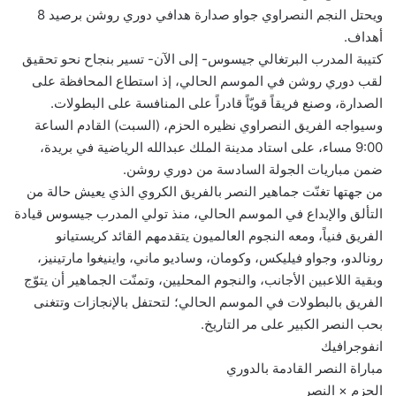
ويحتل النجم النصراوي جواو صدارة هدافي دوري روشن برصيد 8
أهداف.
كتيبة المدرب البرتغالي جيسوس- إلى الآن- تسير بنجاح نحو تحقيق
لقب دوري روشن في الموسم الحالي، إذ استطاع المحافظة على
الصدارة، وصنع فريقاً قويّاً قادراً على المنافسة على البطولات.
وسيواجه الفريق النصراوي نظيره الحزم، (السبت) القادم الساعة
9:00 مساء، على استاد مدينة الملك عبدالله الرياضية في بريدة،
ضمن مباريات الجولة السادسة من دوري روشن.
من جهتها تغنّت جماهير النصر بالفريق الكروي الذي يعيش حالة من
التألق والإبداع في الموسم الحالي، منذ تولي المدرب جيسوس قيادة
الفريق فنياً، ومعه النجوم العالميون يتقدمهم القائد كريستيانو
رونالدو، وجواو فيليكس، وكومان، وساديو ماني، واينيغوا مارتينيز،
وبقية اللاعبين الأجانب، والنجوم المحليين، وتمنّت الجماهير أن يتوّج
الفريق بالبطولات في الموسم الحالي؛ لتحتفل بالإنجازات وتتغنى
بحب النصر الكبير على مر التاريخ.
انفوجرافيك
مباراة النصر القادمة بالدوري
الحزم × النصر