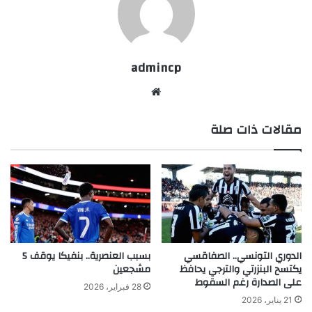
admincp
موق
ع
مقالات ذات صلة
الوي
ب
الدوري التونسي.. الصفاقسي
بسبب العنصرية.. بنفيكا يوقف 5
يكتسح البنزرتي والترجي يحافظ
مشجعين
على الصدارة رغم السقوط
28 فبراير، 2026
21 يناير، 2026