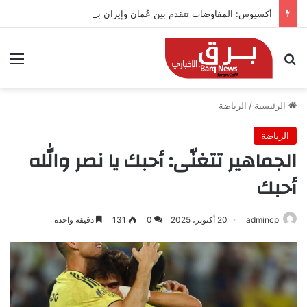
أكسيوس: المفاوضات تتقدم بين عُمان وإيران بشأن هرمز
بحث عن
الق
الرئيسية
/
الرياضة
الرياضة
الجماهير تتغنّى: أحبك يا نصر والله
أحبك
admincp
20 أكتوبر، 2025
0
131
دقيقة واحدة