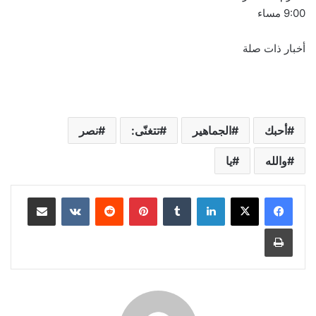
9:00 مساء
أخبار ذات صلة
أحبك
الجماهير
تتغنّى:
نصر
والله
يا
لينكدإن
‏Tumblr
بينتيريست
‏Reddit
‏VKontakte
مشاركة عبر البريد
طباعة