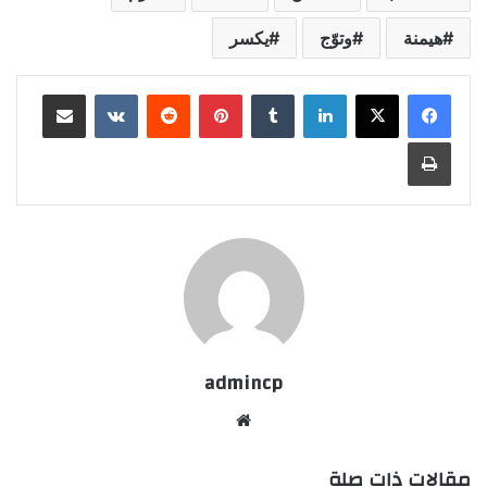
هيمنة
وتوّج
يكسر
لينكدإن
‏Tumblr
بينتيريست
‏Reddit
‏VKontakte
مشاركة عبر البريد
طباعة
admincp
موق
ع
مقالات ذات صلة
الوي