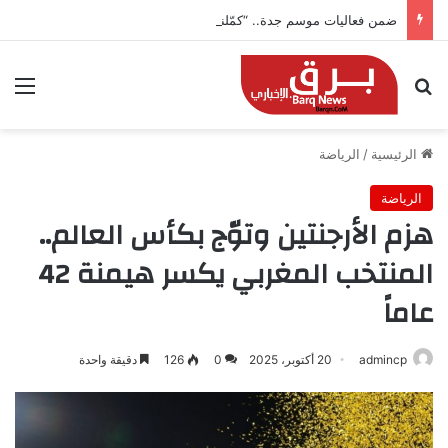
ضمن فعاليات موسم جدة.. “كمّلنا” تطلق بطولتها في جدة التاريخية بجوائز 150 ألف ريال
بحث عن
الق
الرئيسية
/
الرياضة
الرياضة
هزم الأرجنتين وتوّج بكأس العالم..
المنتخب المغربي يكسر هيمنة 42
عاماً
admincp
20 أكتوبر، 2025
0
126
دقيقة واحدة