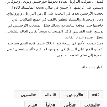
فمنذ أن تفوقت البرازيل بقيادة نجومها جورجينيو، ودونغا، وجيوفاني،
وبيبيتو، على غريمتها الأرجنتين في نهائي نسخة المكسيك 1983،
نجحت الأرجنتين بعدها في التغلب على كل من البرازيل، وأوروغواي،
وغانا، ونيجيريا، والتشيك لتظفر باللقب في جميع النهائيات التي
خاضتها حتى موقعة سانتياغو، وبذلك فشل المنتخب الأرجنتيني في
توسيع رقمه القياسي كأكثر المنتخبات تتويجاً بكأس العالم للشباب،
ليظل رصيده عند 6 ألقاب.
ومنذ تتويجه الأخير في نسخة كندا 2007 عندما قاده النجم سيرخيو
أغويرو للفوز على التشيك في تورونتو، لم يفلح «ألبيسيليستي» في
العودة إلى سلم التتويج العالمي.
أخبار ذات صلة
42
الأرجنتين..
العالم
المغربي..
المنتخب
بكأس
عاماً
هزم