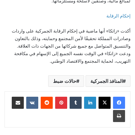
لمبالغ مالية، وصنفين لأسلحة ومستلزماتها.
إحكام الرقابة
أكدت «زاتكا» أنها ماضية في إحكام الرقابة الجمركية على واردات
وصادرات المملكة تحقيقًا لأمن المجتمع وحمايته، وذلك بالتعاون
والتنسيق المتواصل مع جميع شركائها من الجهات ذات العلاقة.
ودعت «زاتكا» في الوقت نفسه الجميع إلى الإسهام في مكافحة
التهريب، لحماية المجتمع والاقتصاد الوطني.
المنافذ الجمركية
حالات ضبط
لينكدإن
‏Tumblr
بينتيريست
‏Reddit
‏VKontakte
مشاركة عبر البريد
طباعة