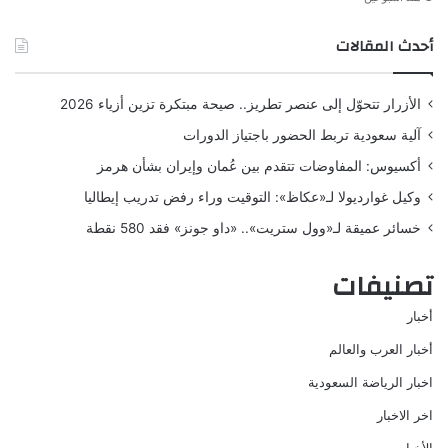
أحدث المقالات
الأزرار تتحوّل إلى عنصر تطريز.. صيحة مبتكرة تزين أزياء 2026
آلية سعودية تربط الحضور باجتياز الدورات
أكسيوس: المفاوضات تتقدم بين عُمان وإيران بشأن هرمز
وكيل غوارديولا لـ«عكاظ»: التوقيت وراء رفض تدريب إيطاليا
خسائر عميقة لـ«وول ستريت».. «داو جونز» فقد 580 نقطة
تصنيفات
أخبار
أخبار العرب والعالم
اخبار الرياضة السعودية
اخر الاخبار
الأخبار