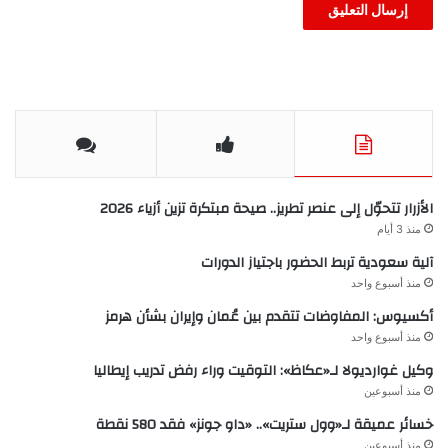
الأزرار تتحوّل إلى عنصر تطريز.. صيحة مبتكرة تزين أزياء 2026
منذ 3 أيام
آلية سعودية تربط الحضور باجتياز الدورات
منذ أسبوع واحد
أكسيوس: المفاوضات تتقدم بين عُمان وإيران بشأن هرمز
منذ أسبوع واحد
وكيل غوارديولا لـ«عكاظ»: التوقيت وراء رفض تدريب إيطاليا
منذ أسبوعين
خسائر عميقة لـ«وول ستريت».. «داو جونز» فقد 580 نقطة
منذ أسبوعين