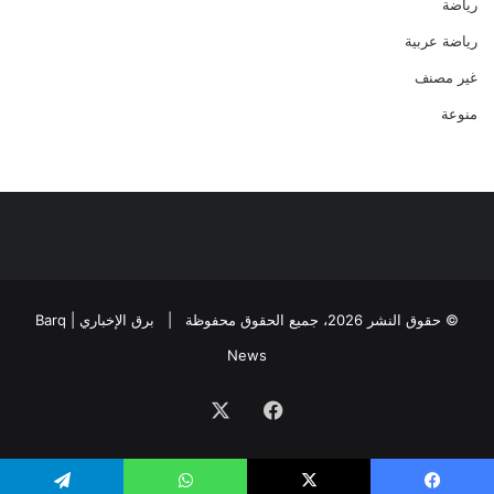
رياضة
رياضة عربية
غير مصنف
منوعة
© حقوق النشر 2026، جميع الحقوق محفوظة |
برق الإخباري | Barq
News
فيسبوك
‫X