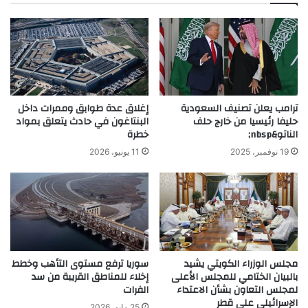
ترامب يعلن تصنيف السعودية
إغلاق عدة طوابق وممرات داخل
حليفا رئيسيا من خارج حلف
البنتاغون في حادث يتعلق بمواد
الناتو&nbsp;
خطرة
19 نوفمبر، 2025
11 يونيو، 2026
مجلس الوزراء الكويتي يشيد
سوريا ترفع مستوى التأهب وخطط
بالبيان الختامي للمجلس الأعلى
إخلاء للمناطق القريبة من سد
لمجلس التعاون بشأن الاعتداء
الفرات
الإسرائيلي على قطر
25 مايو، 2026