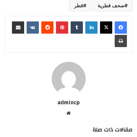
صحف قطرية
قطر
لينكدإن
‏Tumblr
بينتيريست
‏Reddit
‏VKontakte
مشاركة عبر البريد
طباعة
admincp
موق
ع
مقالات ذات صلة
الوي
ب