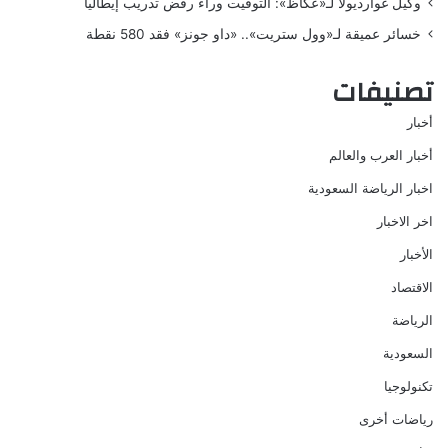
وكيل غوارديولا لـ«عكاظ»: التوقيت وراء رفض تدريب إيطاليا
خسائر عميقة لـ«وول ستريت».. «داو جونز» فقد 580 نقطة
تصنيفات
أخبار
أخبار العرب والعالم
اخبار الرياضة السعودية
اخر الاخبار
الأخبار
الاقتصاد
الرياضة
السعودية
تكنولوجيا
رياضات أخرى