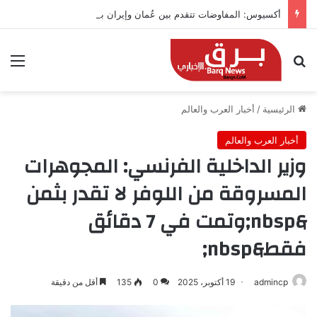
أكسيوس: المفاوضات تتقدم بين عُمان وإيران بشأن هرمز
بحث عن
الق
الرئيسية
/
أخبار العرب والعالم
أخبار العرب والعالم
وزير الداخلية الفرنسي: المجوهرات
المسروقة من اللوفر لا تقدر بثمن
&nbsp;وتمت في 7 دقائق
فقط&nbsp;
admincp
19 أكتوبر، 2025
0
135
أقل من دقيقة