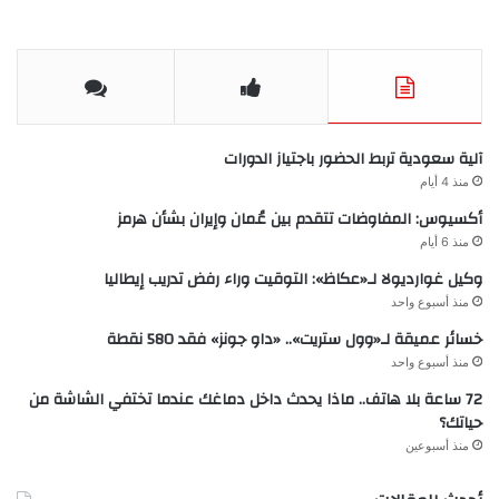
آلية سعودية تربط الحضور باجتياز الدورات
منذ 4 أيام
أكسيوس: المفاوضات تتقدم بين عُمان وإيران بشأن هرمز
منذ 6 أيام
وكيل غوارديولا لـ«عكاظ»: التوقيت وراء رفض تدريب إيطاليا
منذ أسبوع واحد
خسائر عميقة لـ«وول ستريت».. «داو جونز» فقد 580 نقطة
منذ أسبوع واحد
72 ساعة بلا هاتف.. ماذا يحدث داخل دماغك عندما تختفي الشاشة من
حياتك؟
منذ أسبوعين