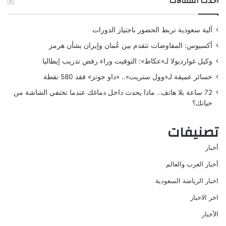
أحدث المقالات
آلية سعودية تربط الحضور باجتياز الدورات
أكسيوس: المفاوضات تتقدم بين عُمان وإيران بشأن هرمز
وكيل غوارديولا لـ«عكاظ»: التوقيت وراء رفض تدريب إيطاليا
خسائر عميقة لـ«وول ستريت».. «داو جونز» فقد 580 نقطة
72 ساعة بلا هاتف.. ماذا يحدث داخل دماغك عندما تختفي الشاشة من
حياتك؟
تصنيفات
أخبار
أخبار العرب والعالم
اخبار الرياضة السعودية
اخر الاخبار
الأخبار