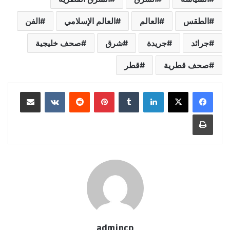
الطقس
العالم
العالم الإسلامي
الفن
جرائد
جريدة
شرق
صحف خليجية
صحف قطرية
قطر
لينكدإن
‏Tumblr
بينتيريست
‏Reddit
‏VKontakte
مشاركة عبر البريد
طباعة
admincp