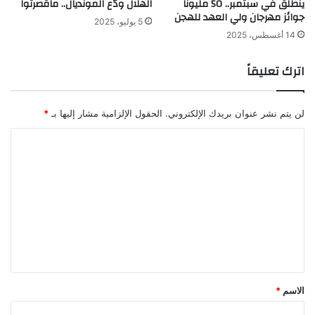
ينطلق في سبتمبر.. 50 مليوناً
الهلال ودّع المونديال.. ماقصرتوا
جوائز مهرجان ولي العهد للهجن
5 يوليو، 2025
14 أغسطس، 2025
اترك تعليقاً
لن يتم نشر عنوان بريدك الإلكتروني.
الحقول الإلزامية مشار إليها بـ
*
ا
ل
ت
ع
ل
ي
ق
*
الاسم
*