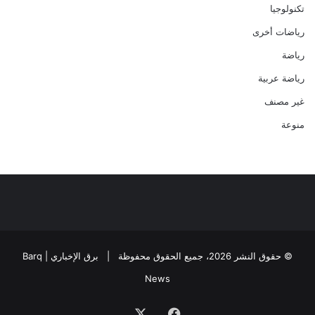
تكنولوجيا
رياضات أخرى
رياضة
رياضة عربية
غير مصنف
منوعة
© حقوق النشر 2026، جميع الحقوق محفوظة |
برق الإخباري | Barq
News
فيسبوك
‫X