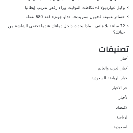
وكيل غوارديولا لـ«عكاظ»: التوقيت وراء رفض تدريب إيطاليا
خسائر عميقة لـ«وول ستريت».. «داو جونز» فقد 580 نقطة
72 ساعة بلا هاتف.. ماذا يحدث داخل دماغك عندما تختفي الشاشة من
حياتك؟
تصنيفات
أخبار
أخبار العرب والعالم
اخبار الرياضة السعودية
اخر الاخبار
الأخبار
الاقتصاد
الرياضة
السعودية