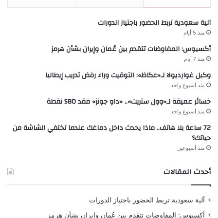
آلية سعودية تربط الحضور باجتياز الدورات
منذ 5 أيام
أكسيوس: المفاوضات تتقدم بين عُمان وإيران بشأن هرمز
منذ 7 أيام
وكيل غوارديولا لـ«عكاظ»: التوقيت وراء رفض تدريب إيطاليا
منذ أسبوع واحد
خسائر عميقة لـ«وول ستريت».. «داو جونز» فقد 580 نقطة
منذ أسبوع واحد
72 ساعة بلا هاتف.. ماذا يحدث داخل دماغك عندما تختفي الشاشة من
حياتك؟
منذ أسبوعين
أحدث المقالات
آلية سعودية تربط الحضور باجتياز الدورات
أكسيوس: المفاوضات تتقدم بين عُمان وإيران بشأن هرمز