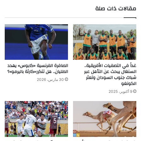
مقالات ذات صلة
الوي
ب
غداً في التصفيات الأفريقية..
الصافرة الفرنسية «كابوس» يهدد
السنغال يبحث عن التأهل عبر
الطليان.. هل تتكرر«كارثة باليرمو»؟
شباك جنوب السودان وتعثر
30 مارس، 2026
الكونغو
9 أكتوبر، 2025