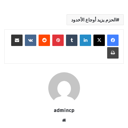
الحزم يزيد أوجاع الأخدود
لينكدإن
‏Tumblr
بينتيريست
‏Reddit
‏VKontakte
مشاركة عبر البريد
طباعة
admincp
موق
ع