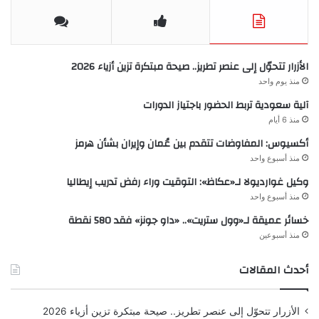
الأزرار تتحوّل إلى عنصر تطريز.. صيحة مبتكرة تزين أزياء 2026
منذ يوم واحد
آلية سعودية تربط الحضور باجتياز الدورات
منذ 6 أيام
أكسيوس: المفاوضات تتقدم بين عُمان وإيران بشأن هرمز
منذ أسبوع واحد
وكيل غوارديولا لـ«عكاظ»: التوقيت وراء رفض تدريب إيطاليا
منذ أسبوع واحد
خسائر عميقة لـ«وول ستريت».. «داو جونز» فقد 580 نقطة
منذ أسبوعين
أحدث المقالات
الأزرار تتحوّل إلى عنصر تطريز.. صيحة مبتكرة تزين أزياء 2026