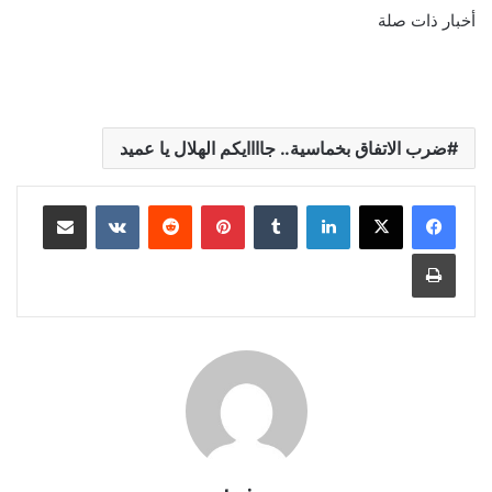
أخبار ذات صلة
ضرب الاتفاق بخماسية.. جاااايكم الهلال يا عميد
لينكدإن
‏Tumblr
بينتيريست
‏Reddit
‏VKontakte
مشاركة عبر البريد
طباعة