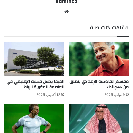
admincp
موق
ع
مقالات ذات صلة
الوي
ب
معسكر القادسية الإعدادي ينطلق
الفيفا يدشن مكتبه الإقليمي في
من «هولندا»
العاصمة المغربية الرباط
9 يوليو، 2025
12 أكتوبر، 2025