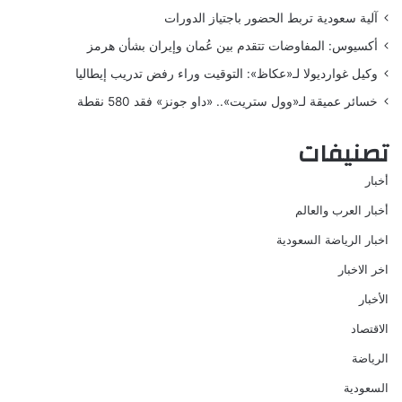
آلية سعودية تربط الحضور باجتياز الدورات
أكسيوس: المفاوضات تتقدم بين عُمان وإيران بشأن هرمز
وكيل غوارديولا لـ«عكاظ»: التوقيت وراء رفض تدريب إيطاليا
خسائر عميقة لـ«وول ستريت».. «داو جونز» فقد 580 نقطة
تصنيفات
أخبار
أخبار العرب والعالم
اخبار الرياضة السعودية
اخر الاخبار
الأخبار
الاقتصاد
الرياضة
السعودية