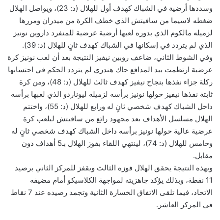
وسددها أرضية في الشباك كهدف أول للهلال (د: 23)، ويواصل الهلال
ضغطه لاسيما من سافيتش الذي خطف الكرة من ميدران ومررها
لزميله مالكوم الذي بدوره لعبها أرضية عرضية للمنفرد داروين نونيز
الذي لم يتردد في إسكانها في الشباك كهدف ثانٍ للهلال (د: 39).
وفي الشوط الثاني، ضاعف روبين نيفيز النتيجة بعد أن لعب نونيز كرة
عرضية ارتطمت بيد المدافع جاك هندري لم يتردد الحكم في احتسابها
ركلة جزاء نفذها بنجاح نيفيز كهدف ثالث للهلال (د: 48)، ومن كرة
ثابتة نفذها نيفيز حولها نونيز برأسه لزميله ليوناردو الذي لعبها برأسه
داخل الشباك كهدف شخصي ثانٍ له ورابع للهلال (د: 55)، واختتم
الهلال مسلسل الأهداف بعد مجهود رائع من سافيتش ليلعب كرة
عرضية عالية حولها نونيز برأسه داخل الشباك كهدف شخصي ثانٍ له
وخامس للهلال (د: 74)، لينتهي اللقاء بفوز الهلال بـ5 أهداف دون
مقابل.
وبهذه النتيجة يحقق الهلال فوزه الثالث ويقفز للمركز الثاني برصيد
11 نقطة، وبذلك يؤكد جاهزيته لمواجهة الكلاسيكو أمام مضيفه
الاتحاد، فيما تلقى الاتفاق الخسارة الثانية وتجمد رصيده عند 7 نقاط
في المركز العاشر.