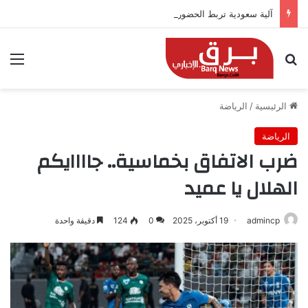
آلية سعودية تربط الحضور باجتياز الدورات
بحث عن
الق
الرئيسية
/
الرياضة
الرياضة
ضرب الاتفاق بخماسية.. جاااايكم
الهلال يا عميد
admincp
19 أكتوبر، 2025
0
124
دقيقة واحدة