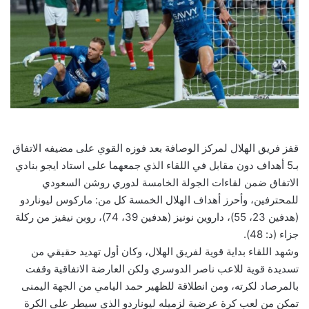
قفز فريق الهلال لمركز الوصافة بعد فوزه القوي على مضيفه الاتفاق
بـ5 أهداف دون مقابل في اللقاء الذي جمعهما على استاد ايجو بنادي
الاتفاق ضمن لقاءات الجولة الخامسة لدوري روشن السعودي
للمحترفين، وأحرز أهداف الهلال الخمسة كل من: ماركوس ليوناردو
(هدفين 23، 55)، داروين نونيز (هدفين 39، 74)، روبن نيفيز من ركلة
جزاء (د: 48).
وشهد اللقاء بداية قوية لفريق الهلال، وكان أول تهديد حقيقي من
تسديدة قوية للاعب ناصر الدوسري ولكن العارضة الاتفاقية وقفت
بالمرصاد لكرته، ومن انطلاقة للظهير حمد اليامي من الجهة اليمنى
تمكن من لعب كرة عرضية لزميله ليوناردو الذي سيطر على الكرة