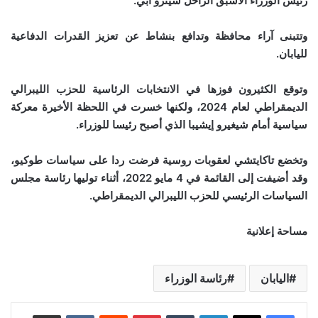
رئيس الوزراء الأسبق الراحل شينزو آبي.
وتتبنى آراء محافظة وتدافع بنشاط عن تعزيز القدرات الدفاعية
لليابان.
وتوقع الكثيرون فوزها في الانتخابات الرئاسية للحزب الليبرالي
الديمقراطي لعام 2024، ولكنها خسرت في اللحظة الأخيرة معركة
سياسية أمام شيغيرو إيشيبا الذي أصبح رئيسا للوزراء.
وتخضع تاكايتشي لعقوبات روسية فرضت ردا على سياسات طوكيو،
وقد أضيفت إلى القائمة في 4 مايو 2022، أثناء توليها رئاسة مجلس
السياسات الرئيسي للحزب الليبرالي الديمقراطي.
مساحة إعلانية
اليابان
رئاسة الوزراء
لينكدإن
‏Tumblr
بينتيريست
‏Reddit
‏VKontakte
مشاركة عبر البريد