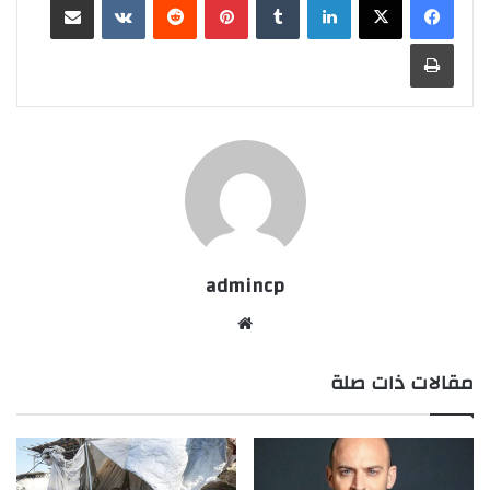
طباعة
admincp
موق
ع
مقالات ذات صلة
الوي
ب