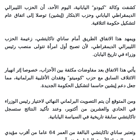
كشفت وكالة “كيودو” اليابانية، اليوم الأحد، أن الحزب الليبرالي
الديمقراطي الياباني وحزب الابتكار (إيشين) توصلا إلى اتفاق عام
لتشكيل حكومة ائتلافية.
ويمهد هذا الاتفاق الطريق أمام ساناي تاكايتشي، زعيمة الحزب
الليبرالي الديمقراطي، لأن تصبح أول امرأة تتولى منصب رئيس
وزراء في تاريخ اليابان.
يأتي هذا الاتفاق بعد مفاوضات مكثفة بين الأحزاب، خصوصا إثر انهيار
الائتلاف السابق مع حزب “كوميتو” وفقدان الأغلبية البرلمانية، مما
جعل دعم إيشين حاسما لتشكيل الحكومة الجديدة.​
ومن المتوقع أن يتم التصويت البرلماني النهائي لاختيار رئيس الوزراء
في الحادي والعشرين من أكتوبر، وعند تأكيد النتائج ستسجل
تاكايتشي سابقة تاريخية في السياسة اليابانية.
وتعتبر ساناي تاكايتشي البالغة من العمر 64 عاما من أقرب مؤيدي