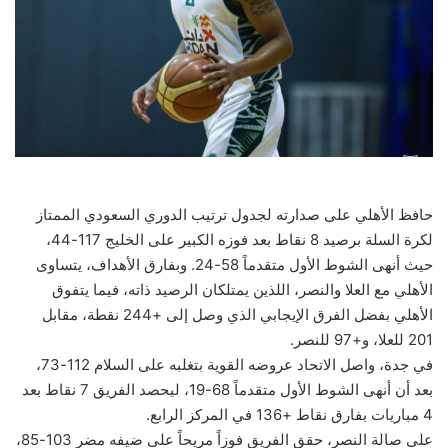
حافظ الأهلي على صدارته لجدول ترتيب الدوري السعودي الممتاز
لكرة السلة برصيد 8 نقاط بعد فوزه الكبير على الخليج 117-44،
حيث أنهى الشوط الأول متقدماً 58-24. وبفارق الأهداف، يتساوى
الأهلي مع العلا والنصر، اللذين يمتلكان الرصيد ذاته، فيما يتفوق
الأهلي بفضل الفرق الإيجابي الذي وصل إلى +244 نقطة، مقابل
201 للعلا، و+97 للنصر.
في جدة، واصل الاتحاد عروضه القوية بتغلبه على السلام 112-73،
بعد أن أنهى الشوط الأول متقدماً 68-19، ليحصد الفريق 7 نقاط بعد
4 مباريات بفارق نقاط +136 في المركز الرابع.
على صالة النصر، حقق الفريق فوزاً مريحاً على ضيفه مضر 103-85،