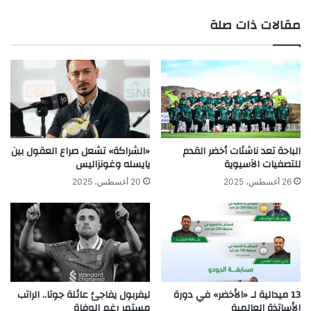
ع
مقالات ذات صلة
الوي
ب
الباحة تعد ناشئات أخضر القدم
«الشراكة» تشعل صراع العقول بين
للتصفيات الآسيوية
يايسله وغونزاليس
26 أغسطس، 2025
20 أغسطس، 2025
13 ميدالية لـ «الأخضر» في دورة
ليفربول يفاجئ عائلة جوتا.. الراتب
الأساتذة العالمية
مستمر رغم الوفاة