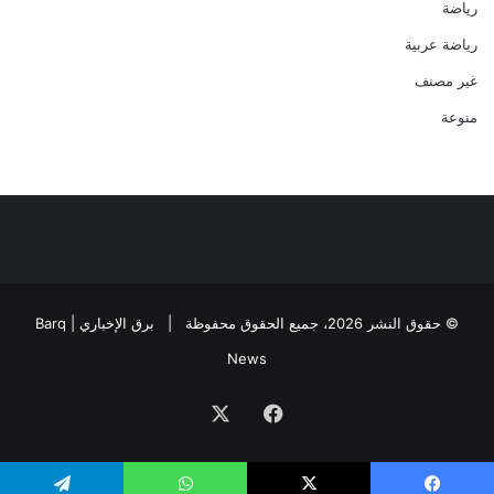
رياضة
رياضة عربية
غير مصنف
منوعة
© حقوق النشر 2026، جميع الحقوق محفوظة |
برق الإخباري | Barq
News
فيسبوك
‫X