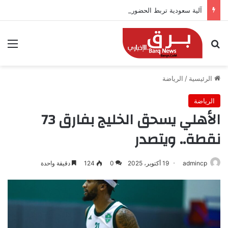
آلية سعودية تربط الحضور باجتياز الدورات
بحث عن
الق
الرئيسية
/
الرياضة
الرياضة
الأهلي يسحق الخليج بفارق 73
نقطة.. ويتصدر
admincp
19 أكتوبر، 2025
0
124
دقيقة واحدة