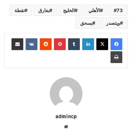
73
الأهلي
الخليج
بفارق
نقطة
ويتصدر
يسحق
لينكدإن
‏Tumblr
بينتيريست
‏Reddit
‏VKontakte
مشاركة عبر البريد
طباعة
admincp
موق