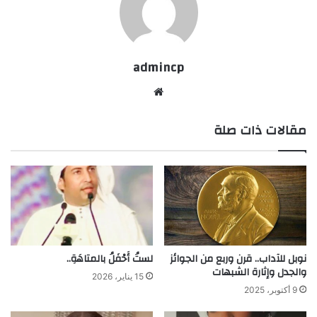
admincp
موق
ع
مقالات ذات صلة
الوي
ب
نوبل للآداب.. قرن وربع من الجوائز
لستُ أَحْفَلُ بالمتاهَةِ..
والجدل وإثارة الشبهات
15 يناير، 2026
9 أكتوبر، 2025