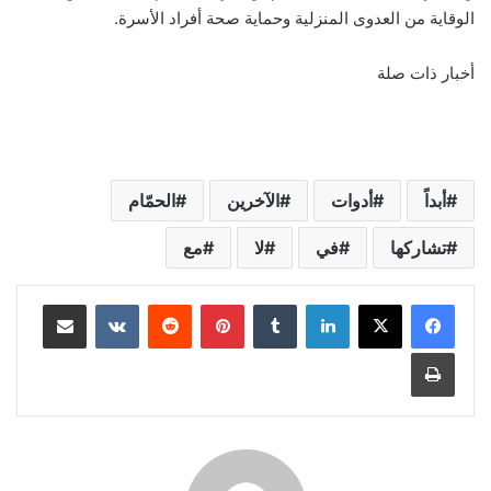
الوقاية من العدوى المنزلية وحماية صحة أفراد الأسرة.
أخبار ذات صلة
أبداً
أدوات
الآخرين
الحمّام
تشاركها
في
لا
مع
لينكدإن
‏Tumblr
بينتيريست
‏Reddit
‏VKontakte
مشاركة عبر البريد
طباعة