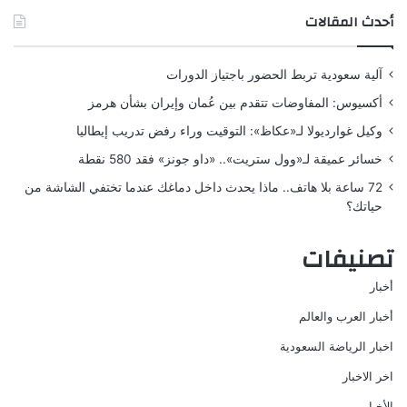
أحدث المقالات
آلية سعودية تربط الحضور باجتياز الدورات
أكسيوس: المفاوضات تتقدم بين عُمان وإيران بشأن هرمز
وكيل غوارديولا لـ«عكاظ»: التوقيت وراء رفض تدريب إيطاليا
خسائر عميقة لـ«وول ستريت».. «داو جونز» فقد 580 نقطة
72 ساعة بلا هاتف.. ماذا يحدث داخل دماغك عندما تختفي الشاشة من
حياتك؟
تصنيفات
أخبار
أخبار العرب والعالم
اخبار الرياضة السعودية
اخر الاخبار
الأخبار