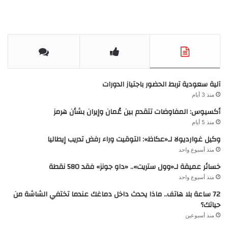
آلية سعودية تربط الحضور باجتياز الدورات
منذ 3 أيام
أكسيوس: المفاوضات تتقدم بين عُمان وإيران بشأن هرمز
منذ 5 أيام
وكيل غوارديولا لـ«عكاظ»: التوقيت وراء رفض تدريب إيطاليا
منذ أسبوع واحد
خسائر عميقة لـ«وول ستريت».. «داو جونز» فقد 580 نقطة
منذ أسبوع واحد
72 ساعة بلا هاتف.. ماذا يحدث داخل دماغك عندما تختفي الشاشة من
حياتك؟
منذ أسبوعين