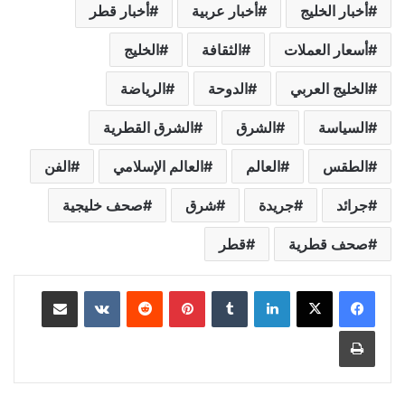
أخبار الخليج
أخبار عربية
أخبار قطر
أسعار العملات
الثقافة
الخليج
الخليج العربي
الدوحة
الرياضة
السياسة
الشرق
الشرق القطرية
الطقس
العالم
العالم الإسلامي
الفن
جرائد
جريدة
شرق
صحف خليجية
صحف قطرية
قطر
لينكدإن
‏Tumblr
بينتيريست
‏Reddit
‏VKontakte
مشاركة عبر البريد
طباعة