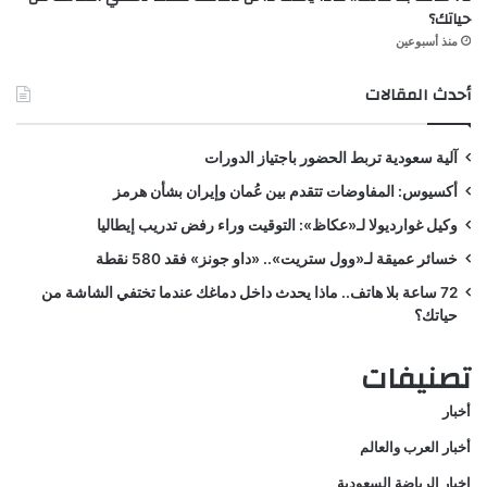
حياتك؟
منذ أسبوعين
أحدث المقالات
آلية سعودية تربط الحضور باجتياز الدورات
أكسيوس: المفاوضات تتقدم بين عُمان وإيران بشأن هرمز
وكيل غوارديولا لـ«عكاظ»: التوقيت وراء رفض تدريب إيطاليا
خسائر عميقة لـ«وول ستريت».. «داو جونز» فقد 580 نقطة
72 ساعة بلا هاتف.. ماذا يحدث داخل دماغك عندما تختفي الشاشة من
حياتك؟
تصنيفات
أخبار
أخبار العرب والعالم
اخبار الرياضة السعودية