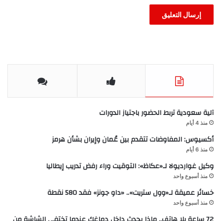
آلية سعودية تربط الحضور باجتياز الدورات
منذ 4 أيام
أكسيوس: المفاوضات تتقدم بين عُمان وإيران بشأن هرمز
منذ 6 أيام
وكيل غوارديولا لـ«عكاظ»: التوقيت وراء رفض تدريب إيطاليا
منذ أسبوع واحد
خسائر عميقة لـ«وول ستريت».. «داو جونز» فقد 580 نقطة
منذ أسبوع واحد
72 ساعة بلا هاتف.. ماذا يحدث داخل دماغك عندما تختفي الشاشة من