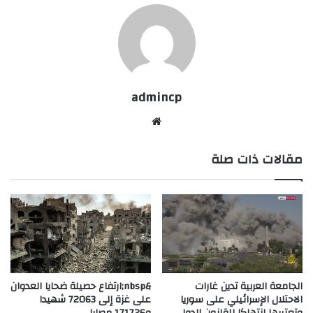
admincp
موق
ع
مقالات ذات صلة
الوي
ب
الجامعة العربية تدين غارات
&nbsp;ارتفاع حصيلة ضحايا العدوان
الاحتلال الإسرائيلي على سوريا
على غزة إلى 72063 شهيدا