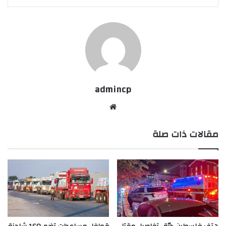
admincp
موق
ع
مقالات ذات صلة
الوي
ب