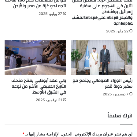
هتف فلسطين حرّة.. تفاصيل مقتل
قوافل مساعدات تضم 160 شاحنة
اثنين في الهجوم على سفارة
تتجه نحو غزة من مصر والأردن
إسرائيل بواشنطن
27 يوليو، 2025
والقبض&nbsp;على&nbsp;المشتب
ه&nbsp;به
22 مايو، 2025
رئيس الوزراء الصومالي يجتمع مع
ولي عهد أبوظبي يفتتح متحف
سفير دولة قطر
التاريخ الطبيعي الأكبر من نوعه
في الشرق الأوسط
7 ديسمبر، 2025
21 نوفمبر، 2025
اترك تعليقاً
لن يتم نشر عنوان بريدك الإلكتروني.
الحقول الإلزامية مشار إليها بـ
*