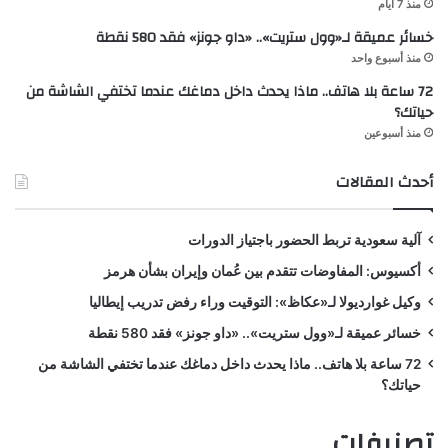
منذ 7 أيام
خسائر عميقة لـ«وول ستريت».. «داو جونز» فقد 580 نقطة
منذ أسبوع واحد
72 ساعة بلا هاتف.. ماذا يحدث داخل دماغك عندما تختفي الشاشة من
حياتك؟
منذ أسبوعين
أحدث المقالات
آلية سعودية تربط الحضور باجتياز الدورات
أكسيوس: المفاوضات تتقدم بين عُمان وإيران بشأن هرمز
وكيل غوارديولا لـ«عكاظ»: التوقيت وراء رفض تدريب إيطاليا
خسائر عميقة لـ«وول ستريت».. «داو جونز» فقد 580 نقطة
72 ساعة بلا هاتف.. ماذا يحدث داخل دماغك عندما تختفي الشاشة من
حياتك؟
تصنيفات