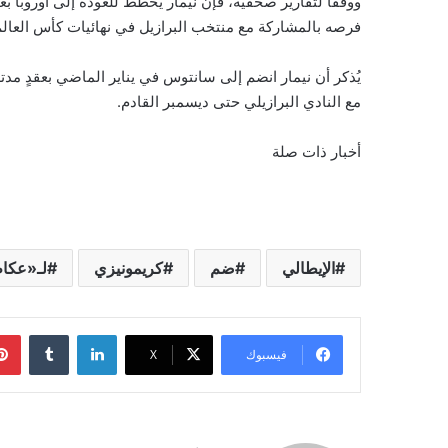
ووفقاً لتقارير صحفية، فإن نيمار يخطط للعودة إلى أوروبا ب
فرصه بالمشاركة مع منتخب البرازيل في نهائيات كأس العالم 2026
يُذكر أن نيمار انضم إلى سانتوس في يناير الماضي بعقدٍ مدت
مع النادي البرازيلي حتى ديسمبر القادم.
أخبار ذات صلة
الإيطالي
ضم
كريمونيزي
لـ«عكا
لينكدإن
‏Tumblr
فيسبوك
‫X