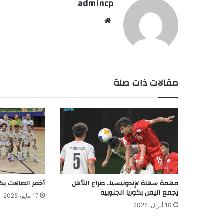
admincp
موق
ع
الوي
ب
مقالات ذات صلة
مهمة سهلة لإندونيسيا.. صراع التأهل
أخضر الصالات ي
يجمع اليمن بكوريا الجنوبية
17 مايو، 2025
10 أبريل، 2025