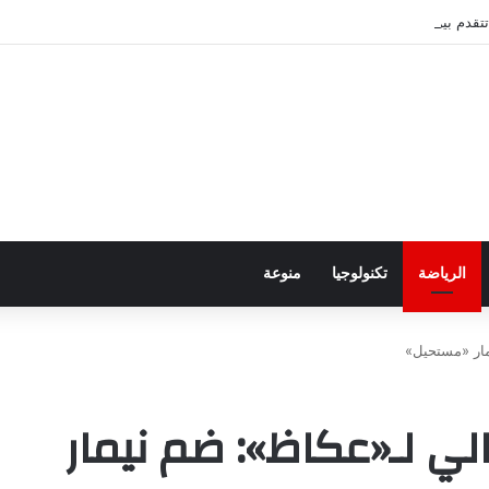
قدم بين عُمان وإيران بشأن هرمز
الرياضة
تكنولوجيا
منوعة
مار «مستحيل»
لي لـ«عكاظ»: ضم نيمار