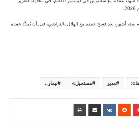
عد انتهاء عقده مع سانتوس في ديسمبر القادم، في محاولة لتعزيز
.
ه ستة أشهر، بعد فسخ عقده مع الهلال بالتراضي، قبل أن يُمدَّد عقده
ظ»:
مدير
مستحيل»
نيمار..
بينتيريست
‏Reddit
‏VKontakte
مشاركة عبر البريد
طباعة