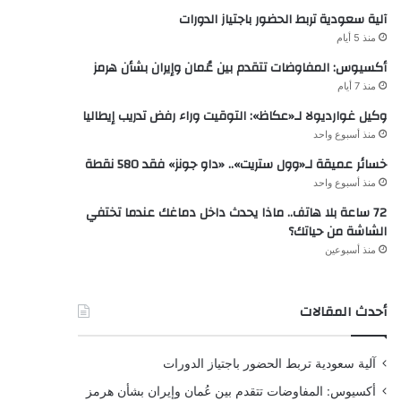
آلية سعودية تربط الحضور باجتياز الدورات
منذ 5 أيام
أكسيوس: المفاوضات تتقدم بين عُمان وإيران بشأن هرمز
منذ 7 أيام
وكيل غوارديولا لـ«عكاظ»: التوقيت وراء رفض تدريب إيطاليا
منذ أسبوع واحد
خسائر عميقة لـ«وول ستريت».. «داو جونز» فقد 580 نقطة
منذ أسبوع واحد
72 ساعة بلا هاتف.. ماذا يحدث داخل دماغك عندما تختفي
الشاشة من حياتك؟
منذ أسبوعين
أحدث المقالات
آلية سعودية تربط الحضور باجتياز الدورات
أكسيوس: المفاوضات تتقدم بين عُمان وإيران بشأن هرمز