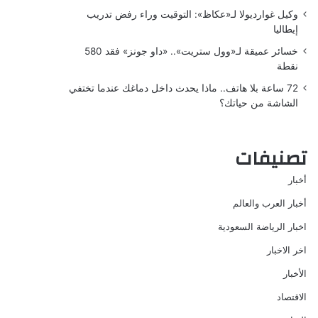
وكيل غوارديولا لـ«عكاظ»: التوقيت وراء رفض تدريب
إيطاليا
خسائر عميقة لـ«وول ستريت».. «داو جونز» فقد 580
نقطة
72 ساعة بلا هاتف.. ماذا يحدث داخل دماغك عندما تختفي
الشاشة من حياتك؟
تصنيفات
أخبار
أخبار العرب والعالم
اخبار الرياضة السعودية
اخر الاخبار
الأخبار
الاقتصاد