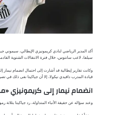
أكد المدير الرياضي لنادي كريمونيزي الإيطالي، سيموني جياكيتا
سيلفا، لاعب سانتوس، خلال فترة الانتقالات الشتوية القادمة
وكانت تقارير إيطالية قد أشارت إلى احتمال انضمام نيمار 
قيادة المدرب دافيدي نيكولا، إلا أن جياكيتا نفى ذلك في ت
انضمام نيمار إلى كريمونيزي «م
وعند سؤاله عن حقيقة الأنباء المتداولة، رد جياكيتا بثلاثة ر