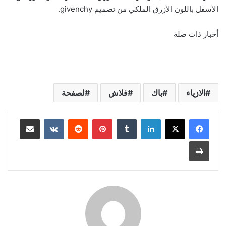
الأسفل باللون الأزرق الملكي من تصميم givenchy.
أخبار ذات صلة
الازياء
باك
فلاش
لصفحة
لينكدإن
‏Tumblr
بينتيريست
‏Reddit
‏VKontakte
مشاركة عبر البريد
طباعة