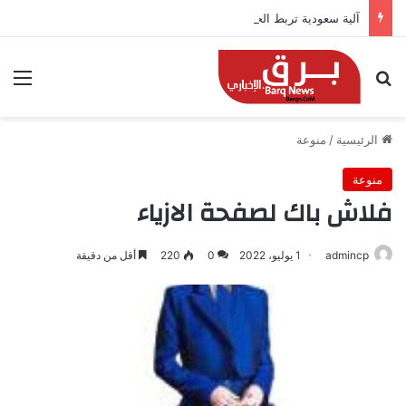
آلية سعودية تربط الحضور باجتياز الدورات
بحث عن
الق
الرئيسية
/
منوعة
منوعة
فلاش باك لصفحة الازياء
admincp
1 يوليو، 2022
0
220
أقل من دقيقة