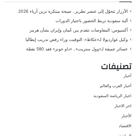
الأزرار تتحوّل إلى عنصر تطريز.. صيحة مبتكرة تزين أزياء 2026
آلية سعودية تربط الحضور باجتياز الدورات
أكسيوس: المفاوضات تتقدم بين عُمان وإيران بشأن هرمز
وكيل غوارديولا لـ«عكاظ»: التوقيت وراء رفض تدريب إيطاليا
خسائر عميقة لـ«وول ستريت».. «داو جونز» فقد 580 نقطة
تصنيفات
أخبار
أخبار العرب والعالم
اخبار الرياضة السعودية
اخر الاخبار
الأخبار
الاقتصاد
الرياضة