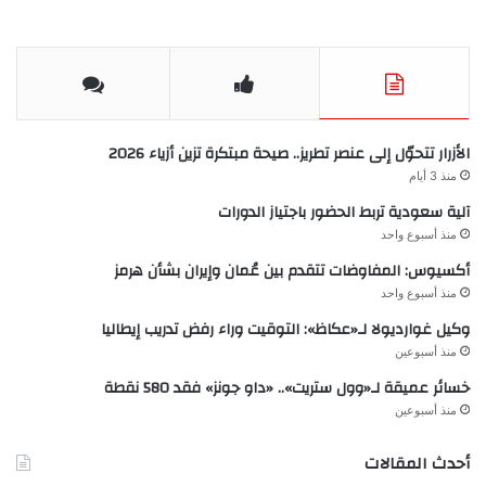
الأزرار تتحوّل إلى عنصر تطريز.. صيحة مبتكرة تزين أزياء 2026
منذ 3 أيام
آلية سعودية تربط الحضور باجتياز الدورات
منذ أسبوع واحد
أكسيوس: المفاوضات تتقدم بين عُمان وإيران بشأن هرمز
منذ أسبوع واحد
وكيل غوارديولا لـ«عكاظ»: التوقيت وراء رفض تدريب إيطاليا
منذ أسبوعين
خسائر عميقة لـ«وول ستريت».. «داو جونز» فقد 580 نقطة
منذ أسبوعين
أحدث المقالات