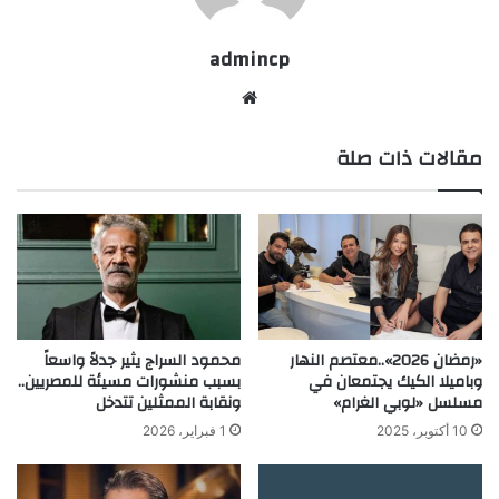
admincp
موق
ع
مقالات ذات صلة
الوي
ب
«رمضان 2026»..معتصم النهار
محمود السراج يثير جدلاً واسعاً
وباميلا الكيك يجتمعان في
بسبب منشورات مسيئة للمصريين..
مسلسل «لوبي الغرام»
ونقابة الممثلين تتدخل
10 أكتوبر، 2025
1 فبراير، 2026