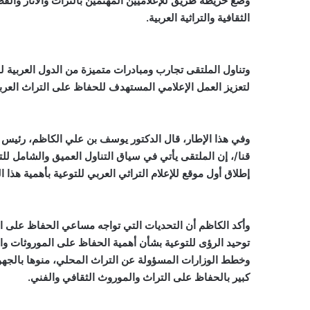
وضع خريطة طريق للإعلاميين المهتمين بالتراث والآثار وال
الثقافية والتراثية العربية.
وتناول الملتقى تجارب ومبادرات متميزة من الدول العربية
لتعزيز العمل الإعلامي المستهدف للحفاظ على التراث العرب
وفي هذا الإطار، قال الدكتور يوسف بن علي الكاظم، رئيس الات
قنا/، إن الملتقى يأتي في سياق التناول العميق والشامل للت
إطلاق أول موقع للإعلام التراثي العربي للتوعية بأهمية هذا 
وأكد الكاظم أن التحديات التي تواجه مساعي الحفاظ على ا
توحيد الرؤى للتوعية بشأن أهمية الحفاظ على الموروثات وال
وخطط الوزارات المسؤولة عن التراث المحلي، منوها بالجهود ا
كبير بالحفاظ على التراث والموروث الثقافي والفني.