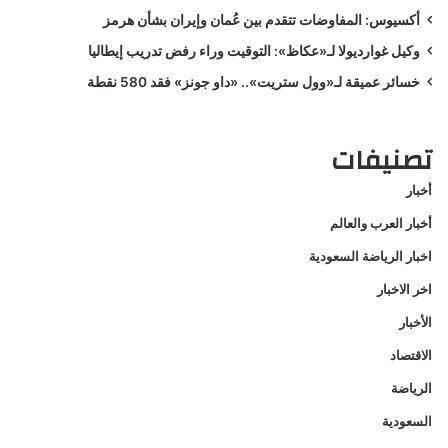
أكسيوس: المفاوضات تتقدم بين عُمان وإيران بشأن هرمز
وكيل غوارديولا لـ«عكاظ»: التوقيت وراء رفض تدريب إيطاليا
خسائر عميقة لـ«وول ستريت».. «داو جونز» فقد 580 نقطة
تصنيفات
أخبار
أخبار العرب والعالم
اخبار الرياضة السعودية
اخر الاخبار
الأخبار
الاقتصاد
الرياضة
السعودية