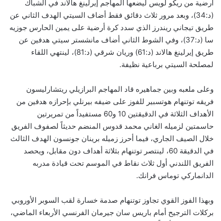
أرضية من ريكو لويس ليضعها المهاجم إيرلينغ هالاند في الشباك
(د:34)، وبعد مرور ثلاث دقائق فقط أضاف السيتي الهدف الثاني عن
طريق تيجاني ريندرز الذي سدد كرة أرضية على يمين الحارس جوزيه
سا (د:37)، وفي الشوط الثاني أضاف مانشستر سيتي هدفين عن
طريق إيرلينغ هالاند (د:61) وريان شرقي (د:81)، لينتهي اللقاء
لمصلحة السيتي برباعية نظيفة.
وعلى ملعبه وبين جماهيره قاد المهاجم البرازيلي ريتشارليسون
فريقه توتنهام هوتسبير للفوز على ضيفه بيرنلي بإحرازه هدفين من
الأهداف الثلاثة في الدقيقتين 10 و60 مستفيداً من تمريرتين
حاسمتين لزميله الغاني محمد قدوس المنضم حديثاً لصفوف الفريق
خلال الصيف الجاري، فيما أحرز زميله برينان جونسون الهدف الثالث
في الدقيقة 60، لينتصر توتنهام بثلاثة أهداف دون مقابل، ويحصد
الفريق اللندني أول ثلاث نقاط في الموسم تحت قيادة مدربه
الدانماركي توماس فرانك.
وبهذا الفوز القوي تجاوز توتنهام صدمة خسارة لقب السوبر الأوروبي
بركلات الترجيح أمام باريس سان جيرمان الفرنسي الأربعاء الماضي،