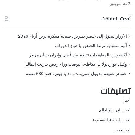
منذ أسبوعين
أحدث المقالات
الأزرار تتحوّل إلى عنصر تطريز.. صيحة مبتكرة تزين أزياء 2026
آلية سعودية تربط الحضور باجتياز الدورات
أكسيوس: المفاوضات تتقدم بين عُمان وإيران بشأن هرمز
وكيل غوارديولا لـ«عكاظ»: التوقيت وراء رفض تدريب إيطاليا
خسائر عميقة لـ«وول ستريت».. «داو جونز» فقد 580 نقطة
تصنيفات
أخبار
أخبار العرب والعالم
اخبار الرياضة السعودية
اخر الاخبار