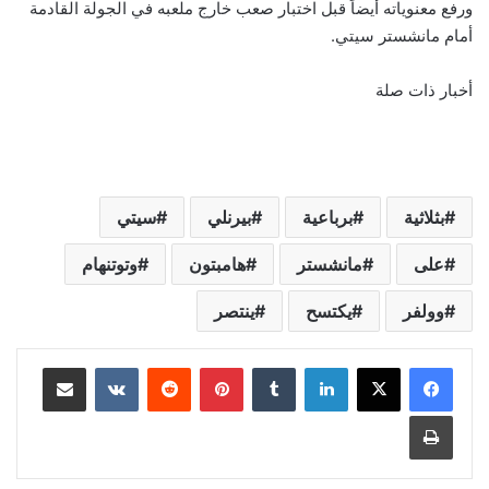
ورفع معنوياته أيضاً قبل اختبار صعب خارج ملعبه في الجولة القادمة
أمام مانشستر سيتي.
أخبار ذات صلة
بثلاثية
برباعية
بيرنلي
سيتي
على
مانشستر
هامبتون
وتوتنهام
وولفر
يكتسح
ينتصر
لينكدإن
‏Tumblr
بينتيريست
‏Reddit
‏VKontakte
مشاركة عبر البريد
طباعة