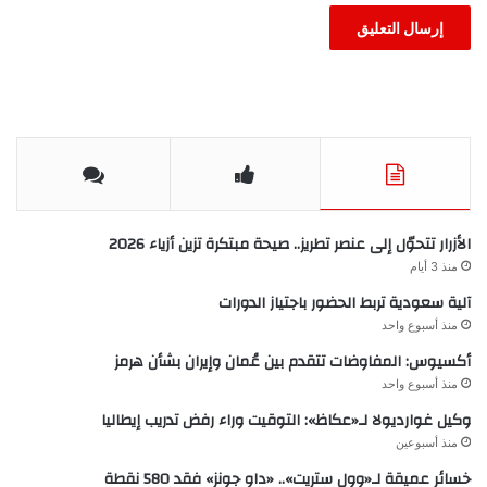
الأزرار تتحوّل إلى عنصر تطريز.. صيحة مبتكرة تزين أزياء 2026
منذ 3 أيام
آلية سعودية تربط الحضور باجتياز الدورات
منذ أسبوع واحد
أكسيوس: المفاوضات تتقدم بين عُمان وإيران بشأن هرمز
منذ أسبوع واحد
وكيل غوارديولا لـ«عكاظ»: التوقيت وراء رفض تدريب إيطاليا
منذ أسبوعين
خسائر عميقة لـ«وول ستريت».. «داو جونز» فقد 580 نقطة