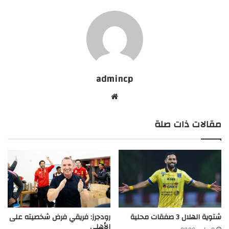
admincp
موق
ع
مقالات ذات صلة
الوي
ب
شتوية الهلال 3 صفقات محلية
رودجرز: فريقي فرض شخصيته على
الأهلي