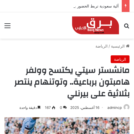
آلية سعودية تربط الحضور باجتياز الدورات
بحث عن
الق
الرئيسية
/
الرياضة
الرياضة
مانشستر سيتي يكتسح وولفر
هامبتون برباعية.. وتوتنهام ينتصر
بثلاثية على بيرنلي
admincp
16 أغسطس، 2025
0
167
دقيقة واحدة