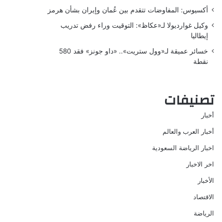
أكسيوس: المفاوضات تتقدم بين عُمان وإيران بشأن هرمز
وكيل غوارديولا لـ«عكاظ»: التوقيت وراء رفض تدريب
إيطاليا
خسائر عميقة لـ«وول ستريت».. «داو جونز» فقد 580
نقطة
تصنيفات
أخبار
أخبار العرب والعالم
اخبار الرياضة السعودية
اخر الاخبار
الأخبار
الاقتصاد
الرياضة