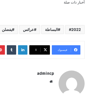
أخبار ذات صلة
2022
البساطة
عرائس
يفضلن
لينكدإن
‏Tumblr
فيسبوك
‫X
admincp
موق
ع
الوي
ب