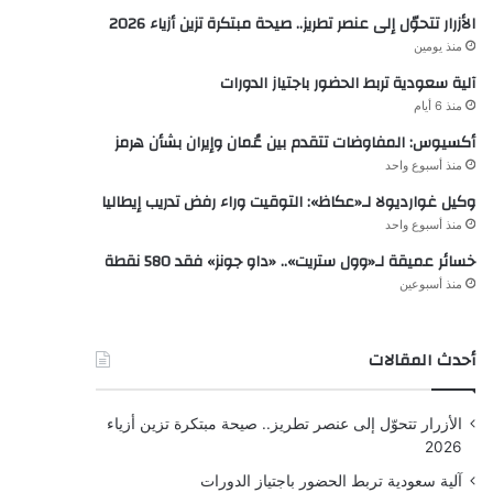
الأزرار تتحوّل إلى عنصر تطريز.. صيحة مبتكرة تزين أزياء 2026
منذ يومين
آلية سعودية تربط الحضور باجتياز الدورات
منذ 6 أيام
أكسيوس: المفاوضات تتقدم بين عُمان وإيران بشأن هرمز
منذ أسبوع واحد
وكيل غوارديولا لـ«عكاظ»: التوقيت وراء رفض تدريب إيطاليا
منذ أسبوع واحد
خسائر عميقة لـ«وول ستريت».. «داو جونز» فقد 580 نقطة
منذ أسبوعين
أحدث المقالات
الأزرار تتحوّل إلى عنصر تطريز.. صيحة مبتكرة تزين أزياء
2026
آلية سعودية تربط الحضور باجتياز الدورات