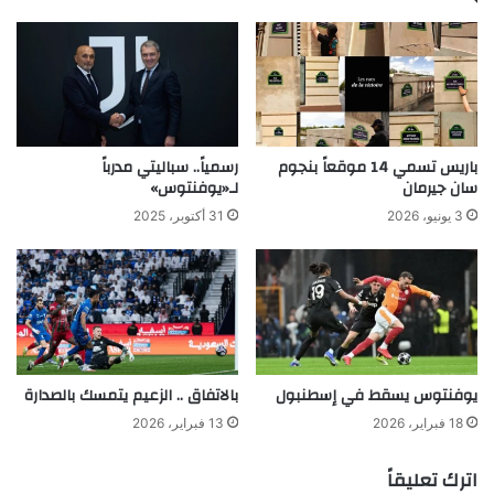
باريس تسمي 14 موقعاً بنجوم
رسمياً.. سباليتي مدرباً
سان جيرمان
لـ«يوفنتوس»
3 يونيو، 2026
31 أكتوبر، 2025
يوفنتوس يسقط في إسطنبول
بالاتفاق .. الزعيم يتمسك بالصدارة
18 فبراير، 2026
13 فبراير، 2026
اترك تعليقاً