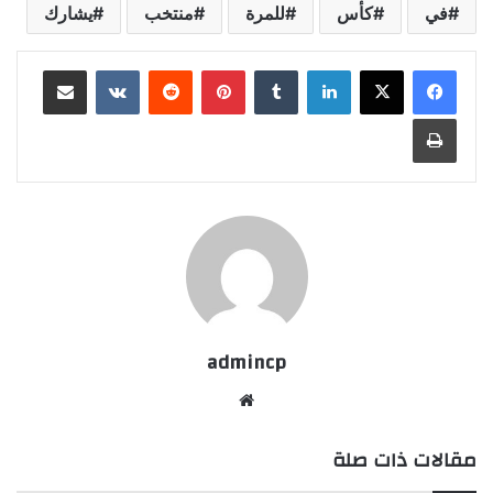
في
كأس
للمرة
منتخب
يشارك
لينكدإن
‏Tumblr
بينتيريست
‏Reddit
‏VKontakte
مشاركة عبر البريد
طباعة
admincp
موق
ع
مقالات ذات صلة
الوي
ب