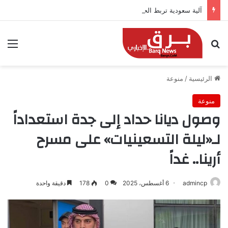
آلية سعودية تربط الحضور باجتياز الدورات
بحث عن
الق
الرئيسية
/
منوعة
منوعة
وصول ديانا حداد إلى جدة استعداداً
لـ«ليلة التسعينيات» على مسرح
أرينا.. غداً
admincp
6 أغسطس، 2025
0
178
دقيقة واحدة