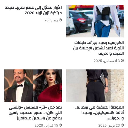
الأزرار تتحوّل إلى عنصر تطريز.. صيحة
مبتكرة تزين أزياء 2026
منذ 3 أيام
الكورسيه يعود بجرأة.. طبقات
أنثوية تعيد تشكيل الإطلالة بين
الصيف والخريف
3 أغسطس، 2025
الموضة الصيفية في بريطانيا..
بعد جدل «تتر» مسلسل «وننسى
أناقة كلاسيكيتين.. برمودا
اللي كان».. عمرو محمود ياسين
والجورتس
يدافع عن ياسمين عبدالعزيز
23 يونيو، 2025
15 فبراير، 2026