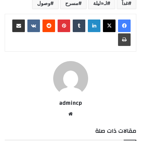
غداً
لـ«ليلة
مسرح
وصول
لينكدإن
‏Tumblr
بينتيريست
‏Reddit
‏VKontakte
مشاركة عبر البريد
طباعة
admincp
موق
ع
مقالات ذات صلة
الوي
ب