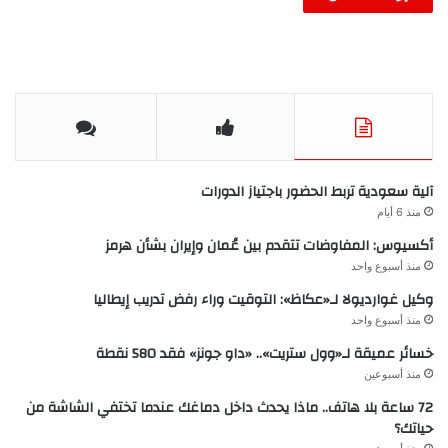
آلية سعودية تربط الحضور باجتياز الدورات
منذ 6 أيام
أكسيوس: المفاوضات تتقدم بين عُمان وإيران بشأن هرمز
منذ أسبوع واحد
وكيل غوارديولا لـ«عكاظ»: التوقيت وراء رفض تدريب إيطاليا
منذ أسبوع واحد
خسائر عميقة لـ«وول ستريت».. «داو جونز» فقد 580 نقطة
منذ أسبوعين
72 ساعة بلا هاتف.. ماذا يحدث داخل دماغك عندما تختفي الشاشة من
حياتك؟