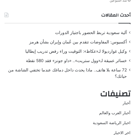
منذ أسبوعين
أحدث المقالات
آلية سعودية تربط الحضور باجتياز الدورات
أكسيوس: المفاوضات تتقدم بين عُمان وإيران بشأن هرمز
وكيل غوارديولا لـ«عكاظ»: التوقيت وراء رفض تدريب إيطاليا
خسائر عميقة لـ«وول ستريت».. «داو جونز» فقد 580 نقطة
72 ساعة بلا هاتف.. ماذا يحدث داخل دماغك عندما تختفي الشاشة من
حياتك؟
تصنيفات
أخبار
أخبار العرب والعالم
اخبار الرياضة السعودية
اخر الاخبار