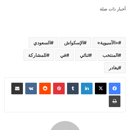
أخبار ذات صلة
«الآسيوية»
الإسكواش
السعودي
المنتخب
ثنائي
في
للمشاركة
يغادر
لينكدإن
‏Tumblr
بينتيريست
‏Reddit
‏VKontakte
مشاركة عبر البريد
طباعة