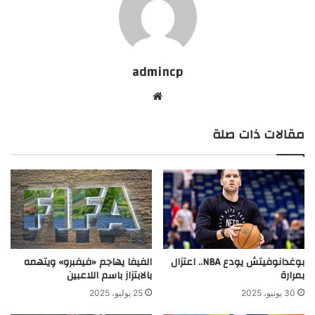
admincp
موق
ع
مقالات ذات صلة
الوي
ب
بوغدانوفيتش يودع NBA.. اعتزال
الفيفا يهاجم «فيفبرو» ويتهمه
بمرارة
بالابتزاز باسم اللاعبين
30 يونيو، 2025
25 يوليو، 2025