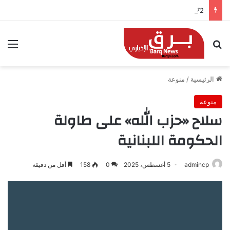
72 ساعة بلا هاتف.. ماذا يحدث داخل دماغك عندما تختفي الشاشة من حياتك؟
بحث عن
الق
الرئيسية
/
منوعة
منوعة
سلاح «حزب الله» على طاولة
الحكومة اللبنانية
admincp
5 أغسطس، 2025
0
158
أقل من دقيقة