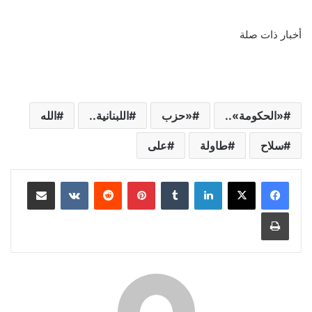
أخبار ذات صلة
«الحكومة»..
«حزب
اللبنانية..
الله
سلاح
طاولة
على
لينكدإن
‏Tumblr
بينتيريست
‏Reddit
‏VKontakte
مشاركة عبر البريد
طباعة