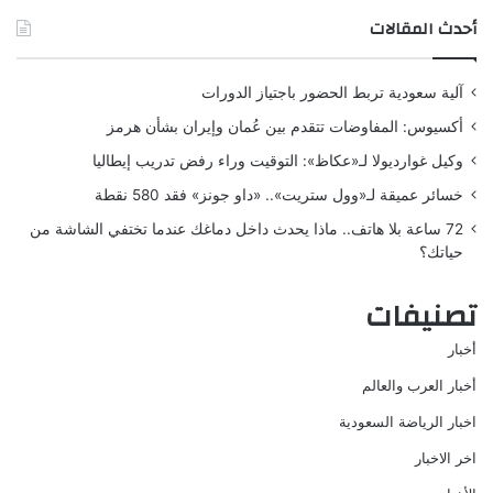
أحدث المقالات
آلية سعودية تربط الحضور باجتياز الدورات
أكسيوس: المفاوضات تتقدم بين عُمان وإيران بشأن هرمز
وكيل غوارديولا لـ«عكاظ»: التوقيت وراء رفض تدريب إيطاليا
خسائر عميقة لـ«وول ستريت».. «داو جونز» فقد 580 نقطة
72 ساعة بلا هاتف.. ماذا يحدث داخل دماغك عندما تختفي الشاشة من
حياتك؟
تصنيفات
أخبار
أخبار العرب والعالم
اخبار الرياضة السعودية
اخر الاخبار