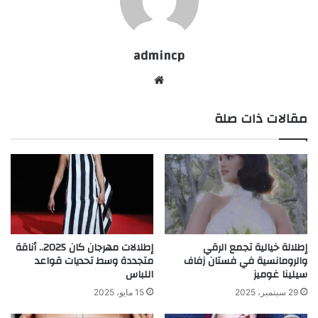
admincp
موق
ع
مقالات ذات صلة
الوي
ب
إطلالة خيالية تجمع الرقي
إطلالات مهرجان كان 2025.. أناقة
والرومانسية في فستان زفاف
متجددة وسط تحديات قواعد
سيلينا غوميز
اللباس
29 سبتمبر، 2025
15 مايو، 2025