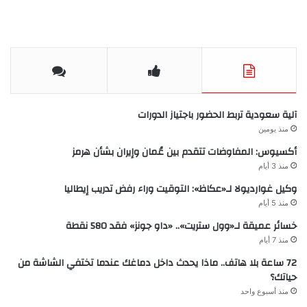
آلية سعودية تربط الحضور باجتياز الدورات
منذ يومين
أكسيوس: المفاوضات تتقدم بين عُمان وإيران بشأن هرمز
منذ 3 أيام
وكيل غوارديولا لـ«عكاظ»: التوقيت وراء رفض تدريب إيطاليا
منذ 5 أيام
خسائر عميقة لـ«وول ستريت».. «داو جونز» فقد 580 نقطة
منذ 7 أيام
72 ساعة بلا هاتف.. ماذا يحدث داخل دماغك عندما تختفي الشاشة من
حياتك؟
منذ أسبوع واحد