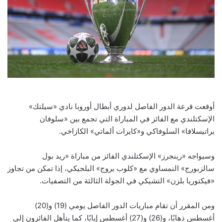
أوقعت قرعة الدور الفاصل لدوري أبطال أوروبا نادي «سيلتك»
الإسكتلندي مع الفائز في المباراة التي تجمع بين «سلوفان
براتيسلافا» السلوفاكي و«كايرات ألماتي» الكازاخي.
وسيواجه «رينجرز» الإسكتلندي الفائز من مباراة «ريد بول
سالزبورج» النمساوي مع «كلوب بروج» البلجيكي، إذا تمكن من تجاوز
«فيكتوريا بلزن» التشيكي في الجولة الثالثة من التصفيات.
ومن المقرر أن تقام مباريات الدور الفاصل يومي (19) و(20)
أغسطس ذهابًا، و(26) و(27) أغسطس إيابًا، كما يتأهل الفائزون إلى