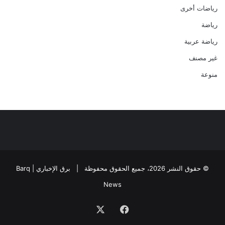
رياضات أخرى
رياضة
رياضة عربية
غير مصنف
منوعة
© حقوق النشر 2026، جميع الحقوق محفوظة |
برق الإخباري | Barq
News
فيسبوك
‫X