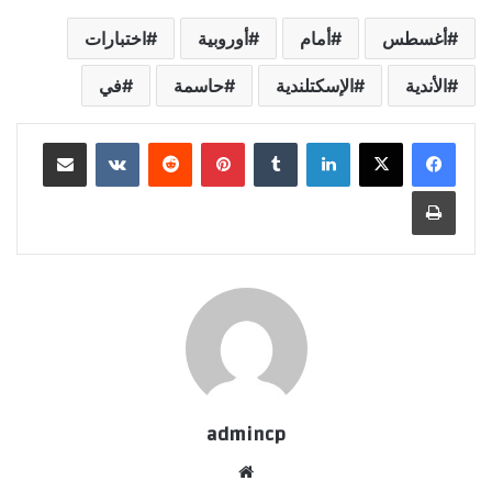
أغسطس
أمام
أوروبية
اختبارات
الأندية
الإسكتلندية
حاسمة
في
لينكدإن
‏Tumblr
بينتيريست
‏Reddit
‏VKontakte
مشاركة عبر البريد
طباعة
admincp
موق