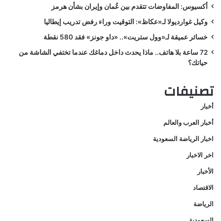
أكسيوس: المفاوضات تتقدم بين عُمان وإيران بشأن هرمز
وكيل غوارديولا لـ«عكاظ»: التوقيت وراء رفض تدريب إيطاليا
خسائر عميقة لـ«وول ستريت».. «داو جونز» فقد 580 نقطة
72 ساعة بلا هاتف.. ماذا يحدث داخل دماغك عندما تختفي الشاشة من
حياتك؟
تصنيفات
أخبار
أخبار العرب والعالم
اخبار الرياضة السعودية
اخر الاخبار
الأخبار
الاقتصاد
الرياضة
السعودية