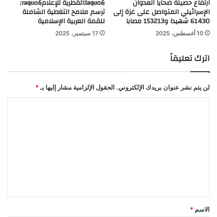
ارتفاع حصيلة ضحايا العدوان
&laquo;القطرية للإعلام&raquo;
الإسرائيلي المتواصل على غزة إلى
ترسم ملامح التغطية الشاملة
61430 شهيدا و153213 مصابا
للقمة العربية الإسلامية
10 أغسطس، 2025
17 سبتمبر، 2025
اترك تعليقاً
لن يتم نشر عنوان بريدك الإلكتروني.
الحقول الإلزامية مشار إليها بـ
*
ا
ل
ت
ع
ل
ي
ق
*
الاسم
*