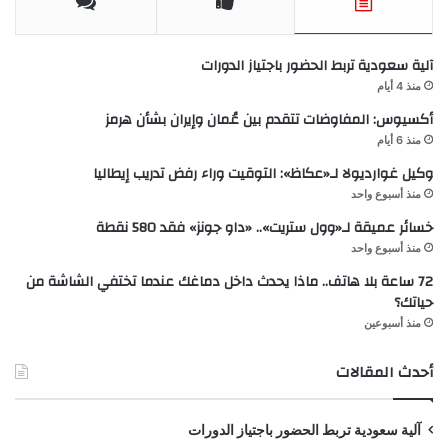
آلية سعودية تربط الحضور باجتياز الدورات
منذ 4 أيام
أكسيوس: المفاوضات تتقدم بين عُمان وإيران بشأن هرمز
منذ 6 أيام
وكيل غوارديولا لـ«عكاظ»: التوقيت وراء رفض تدريب إيطاليا
منذ أسبوع واحد
خسائر عميقة لـ«وول ستريت».. «داو جونز» فقد 580 نقطة
منذ أسبوع واحد
72 ساعة بلا هاتف.. ماذا يحدث داخل دماغك عندما تختفي الشاشة من
حياتك؟
منذ أسبوعين
أحدث المقالات
آلية سعودية تربط الحضور باجتياز الدورات