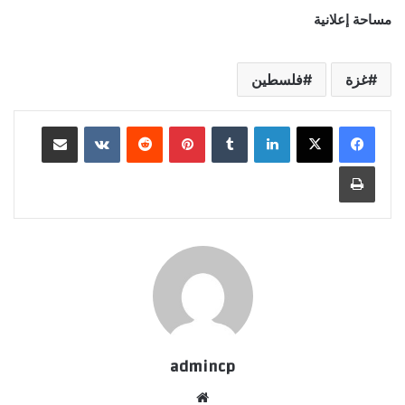
مساحة إعلانية
غزة
فلسطين
لينكدإن
‏Tumblr
بينتيريست
‏Reddit
‏VKontakte
مشاركة عبر البريد
طباعة
admincp
موق