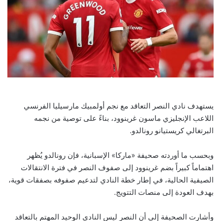
يستهدف نادي النصر التعاقد مع نجم أولمبيك مارسيليا الفرنسي
اللاعب الإنجليزي ماسون غرينوود، بناءً على توصية من نجمه
البرتغالي كريستيانو رونالدو.
وبحسب ما أوردته صحيفة «ماركا» الإسبانية، فإن رونالدو يُظهر
اهتماماً كبيراً بضم غرينوود إلى صفوف النصر في فترة الانتقالات
الصيفية الحالية، في إطار خطة النادي لتدعيم صفوفه بصفقات قوية،
بهدف العودة إلى منصات التتويج.
وأشارت الصحيفة إلى أن النصر ليس النادي الوحيد المهتم بالتعاقد