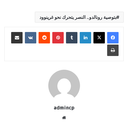
بتوصية رونالدو.. النصر يتحرك نحو غرينوود
لينكدإن
‏Tumblr
بينتيريست
‏Reddit
‏VKontakte
مشاركة عبر البريد
طباعة
admincp
موق
ع