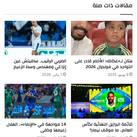
مقالات ذات صلة
الوي
ب
هتان لـ«عكاظ»: الأخضر قادر على
الصربي الرقيب.. سافيتش عين
التواجد في مونديال 2026
إنزاغي ومهندس وسط الزعيم
6 يونيو، 2025
1 يناير، 2026
قائمة البرازيل النهائية لكأس
14 مواجهة في «الإنماء».. الهلال
العالم.. ما موقف نيمار؟
زعيمها وكفى