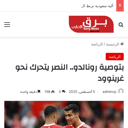
آلية سعودية تربط الحضور باجتياز الدورات
بحث عن
الق
الرئيسية
/
الرياضة
الرياضة
بتوصية رونالدو.. النصر يتحرك نحو
غرينوود
admincp
5 أغسطس، 2025
0
168
دقيقة واحدة