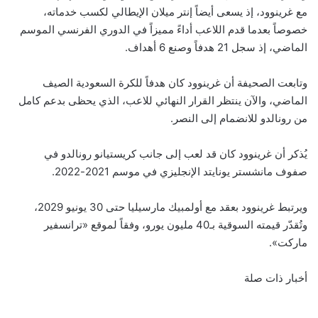
مع غرينوود، إذ يسعى أيضاً إنتر ميلان الإيطالي لكسب خدماته،
خصوصاً بعدما قدم اللاعب أداءً مميزاً في الدوري الفرنسي الموسم
الماضي، إذ سجل 21 هدفاً وصنع 6 أهداف.
وتابعت الصحيفة أن غرينوود كان هدفاً للكرة السعودية الصيف
الماضي، والآن ينتظر القرار النهائي للاعب، الذي يحظى بدعم كامل
من رونالدو للانضمام إلى النصر.
يُذكر أن غرينوود كان قد لعب إلى جانب كريستيانو رونالدو في
صفوف مانشستر يونايتد الإنجليزي في موسم 2021-2022.
ويرتبط غرينوود بعقد مع أولمبيك مارسيليا حتى 30 يونيو 2029،
وتُقدّر قيمته السوقية بـ40 مليون يورو، وفقاً لموقع «ترانسفير
ماركت».
أخبار ذات صلة