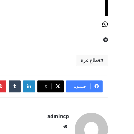
قطاع غزة
لينكدإن
‏Tumblr
فيسبوك
‫X
admincp
موق
ع