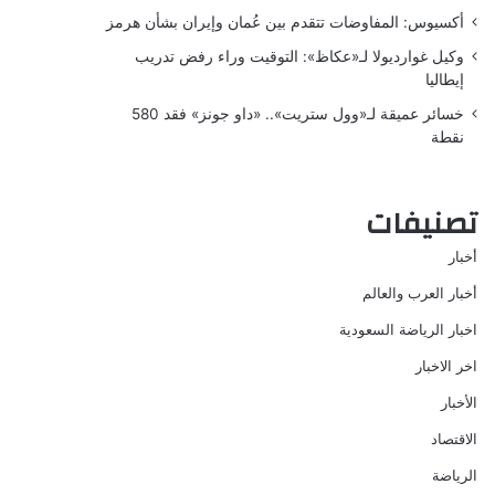
أكسيوس: المفاوضات تتقدم بين عُمان وإيران بشأن هرمز
وكيل غوارديولا لـ«عكاظ»: التوقيت وراء رفض تدريب
إيطاليا
خسائر عميقة لـ«وول ستريت».. «داو جونز» فقد 580
نقطة
تصنيفات
أخبار
أخبار العرب والعالم
اخبار الرياضة السعودية
اخر الاخبار
الأخبار
الاقتصاد
الرياضة