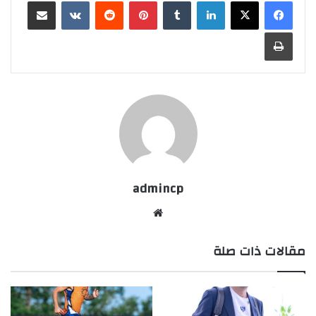
لينكدإن
‏Tumblr
بينتيريست
‏Reddit
‏VKontakte
مشاركة عبر البريد
طباعة
admincp
موق
ع
مقالات ذات صلة
الوي
ب