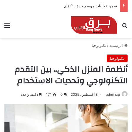
ضمن فعاليات موسم جدة.. “كمّلنا” تطلق بطولتها في جدة التاريخية بجوائز 150 ألف ريال
بحث عن
الق
الرئيسية
/
تكنولوجيا
تكنولوجيا
أنظمة المنزل الذكي.. بين التقدم
التكنولوجي وتحديات الاستخدام
admincp
3 أغسطس، 2025
0
171
دقيقة واحدة