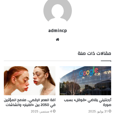
admincp
موق
ع
مقالات ذات صلة
الوي
ب
أرجنتيني يقاضي «قوقل» بسبب
آفة العصر الرقمي.. ملامح المؤثرين
صورة
في 2050 بين «الفيلر» والشاشات
31 يوليو، 2025
4 سبتمبر، 2025