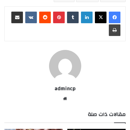
لينكدإن
‏Tumblr
بينتيريست
‏Reddit
‏VKontakte
مشاركة عبر البريد
طباعة
admincp
موق
ع
مقالات ذات صلة
الوي
ب