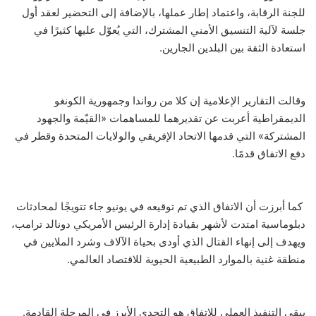
للجنة الرقابة، واعتماد إطار عملها، بالإضافة إلى التحضير لعقد أول
جلسة لآلية التنسيق الأمني المشترك، التي يُعوّل عليها كثيرًا في
استعادة الثقة بين البلدين الجارين.
وقالت التقارير الإعلامية إن كلا من رواندا وجمهورية الكونغو
الديمقراطية أعربت عن تقديرهما للمساهمات «القيّمة والجهود
المشتركة» التي قدمها الاتحاد الإفريقي والولايات المتحدة وقطر في
دفع الاتفاق قدمًا.
كما أبرزت أن الاتفاق الذي تم توقيعه في يونيو جاء تتويجًا لمحادثات
دبلوماسية امتدت لأشهر بقيادة إدارة الرئيس الأمريكي دونالد ترامب،
ويهدف إلى إنهاء القتال الذي أودى بحياة الآلاف وشرد الملايين في
منطقة غنية بالموارد الطبيعية الحيوية للاقتصاد العالمي.
يبقى التنفيذ العملي للاتفاق هو التحدي الأبرز في المرحلة القادمة.