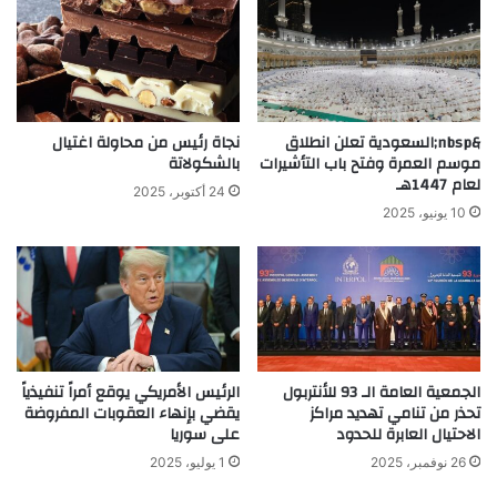
&nbsp;السعودية تعلن انطلاق
نجاة رئيس من محاولة اغتيال
موسم العمرة وفتح باب التأشيرات
بالشكولاتة
لعام 1447هـ
24 أكتوبر، 2025
10 يونيو، 2025
الجمعية العامة الـ 93 للأنتربول
الرئيس الأمريكي يوقع أمراً تنفيذياً
تحذر من تنامي تهديد مراكز
يقضي بإنهاء العقوبات المفروضة
الاحتيال العابرة للحدود
على سوريا
26 نوفمبر، 2025
1 يوليو، 2025