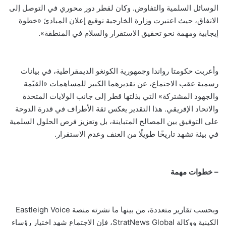
الوسائل السلمية والتفاوض. وكان لقطر دور محوري في التوصل إلى
الاتفاق، حيث اعتبرت وزارة الخارجية توقيع إعلان المبادئ «خطوة
إيجابية ومهمة نحو تحقيق الاستقرار والسلام في المنطقة».
وأعربت حكومتا رواندا وجمهورية الكونغو الديمقراطية، في بيانات
رسمية عقب الاجتماع، عن تقديرهما الكبير للمساهمات «القيّمة
والجهود المشتركة» التي بذلتها قطر إلى جانب الولايات المتحدة
والاتحاد الإفريقي. هذا التقدير يعكس ثقة الأطراف في قدرة الدوحة
على التوفيق بين المصالح المتباينة، بل وتعزيز فرص الحلول السلمية
في بيئة تشهد تاريخًا طويلًا من العنف وعدم الاستقرار.
– خطوات مهمة
وبحسب تقارير متعددة، من بينها ما نشرته منصة Eastleigh Voice
الكينية ووكالة StratNews Global، فإن الاجتماع شهد اختيار رؤساء