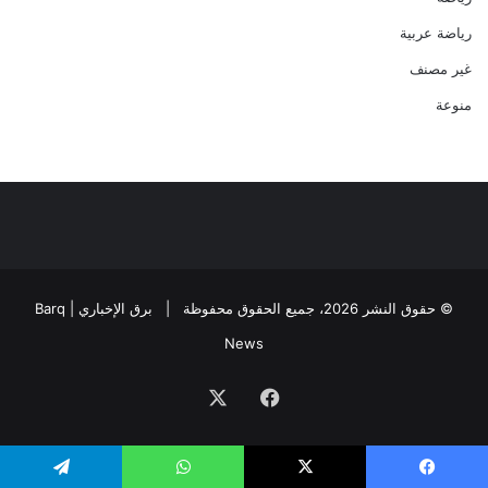
رياضة عربية
غير مصنف
منوعة
© حقوق النشر 2026، جميع الحقوق محفوظة |
برق الإخباري | Barq
News
فيسبوك
‫X