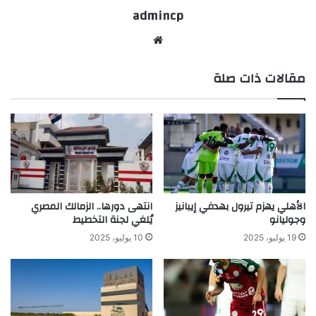
admincp
موق
ع
مقالات ذات صلة
الوي
ب
الأهلي يهزم تيرول بهدفي إيبانيز
انتهى دورها.. الزمالك المصري
وجوليانو
يُلغي لجنة التخطيط
19 يوليو، 2025
10 يوليو، 2025