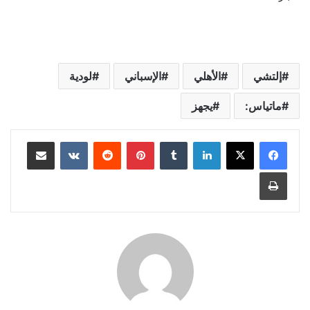
إلتشي
الأهلي
الإسباني
لودية
ماتياس:
يجهز
لينكدإن
‏Tumblr
بينتيريست
‏Reddit
‏VKontakte
مشاركة عبر البريد
طباعة