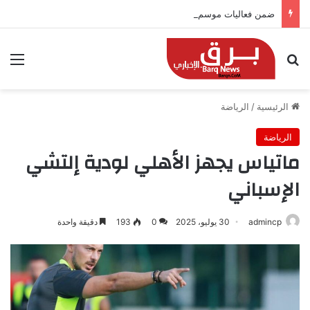
ضمن فعاليات موسم جدة.. “كمّلنا” تطلق بطولتها في جدة التاريخية بجوائز 150 ألف ريال
بحث عن
الق
الرئيسية
/
الرياضة
الرياضة
ماتياس يجهز الأهلي لودية إلتشي
الإسباني
admincp
30 يوليو، 2025
0
193
دقيقة واحدة