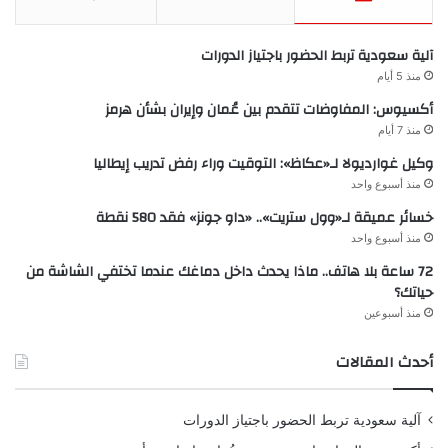
آلية سعودية تربط الحضور باجتياز الدورات
منذ 5 أيام
أكسيوس: المفاوضات تتقدم بين عُمان وإيران بشأن هرمز
منذ 7 أيام
وكيل غوارديولا لـ«عكاظ»: التوقيت وراء رفض تدريب إيطاليا
منذ أسبوع واحد
خسائر عميقة لـ«وول ستريت».. «داو جونز» فقد 580 نقطة
منذ أسبوع واحد
72 ساعة بلا هاتف.. ماذا يحدث داخل دماغك عندما تختفي الشاشة من
حياتك؟
منذ أسبوعين
أحدث المقالات
آلية سعودية تربط الحضور باجتياز الدورات