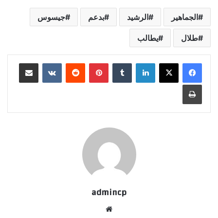
الجماهير
الرشيد
بدعم
جيسوس
طلال
يطالب
لينكدإن
‏Tumblr
بينتيريست
‏Reddit
‏VKontakte
مشاركة عبر البريد
طباعة
admincp
موق