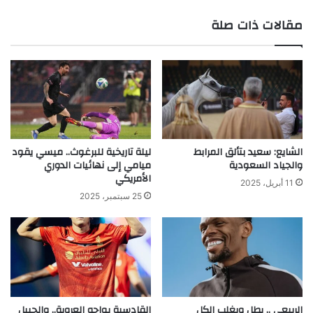
ع
مقالات ذات صلة
الوي
ب
الشايع: سعيد بتألق المرابط
ليلة تاريخية للبرغوث.. ميسي يقود
والجياد السعودية
ميامي إلى نهائيات الدوري
الأمريكي
11 أبريل، 2025
25 سبتمبر، 2025
الربيعي .. يطل ويغلب الكل
القادسية يواجه العروبة.. والجبيل