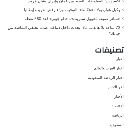
أكسيوس: المفاوضات تتقدم بين عُمان وإيران بشأن هرمز
وكيل غوارديولا لـ«عكاظ»: التوقيت وراء رفض تدريب إيطاليا
خسائر عميقة لـ«وول ستريت».. «داو جونز» فقد 580 نقطة
72 ساعة بلا هاتف.. ماذا يحدث داخل دماغك عندما تختفي الشاشة من
حياتك؟
تصنيفات
أخبار
أخبار العرب والعالم
اخبار الرياضة السعودية
اخر الاخبار
الأخبار
الاقتصاد
الرياضة
السعودية