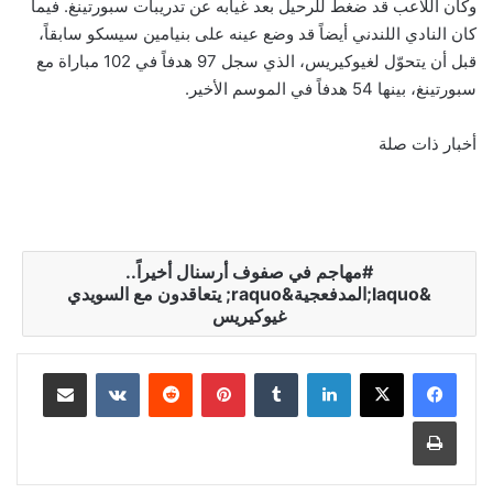
وكان اللاعب قد ضغط للرحيل بعد غيابه عن تدريبات سبورتينغ. فيما
كان النادي اللندني أيضاً قد وضع عينه على بنيامين سيسكو سابقاً،
قبل أن يتحوّل لغيوكيريس، الذي سجل 97 هدفاً في 102 مباراة مع
سبورتينغ، بينها 54 هدفاً في الموسم الأخير.
أخبار ذات صلة
مهاجم في صفوف أرسنال أخيراً..
&laquo;المدفعجية&raquo; يتعاقدون مع السويدي
غيوكيريس
لينكدإن
‏Tumblr
بينتيريست
‏Reddit
‏VKontakte
مشاركة عبر البريد
طباعة