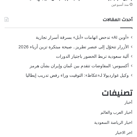
منذ أسبوعين
أحدث المقالات
«أوبن AI» تدحض اتهامات «أبل» بسرقة أسرار تجارية
الأزرار تتحوّل إلى عنصر تطريز.. صيحة مبتكرة تزين أزياء 2026
آلية سعودية تربط الحضور باجتياز الدورات
أكسيوس: المفاوضات تتقدم بين عُمان وإيران بشأن هرمز
وكيل غوارديولا لـ«عكاظ»: التوقيت وراء رفض تدريب إيطاليا
تصنيفات
أخبار
أخبار العرب والعالم
اخبار الرياضة السعودية
اخر الاخبار