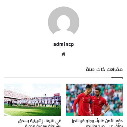
admincp
موق
ع
مقالات ذات صلة
الوي
ب
دفع الثمن غالياً.. برونو فيرنانديز
في الليغا.. إشبيلية يسحق
يعلّق على طرد رونالدو
برشلونة برباعية مدوية