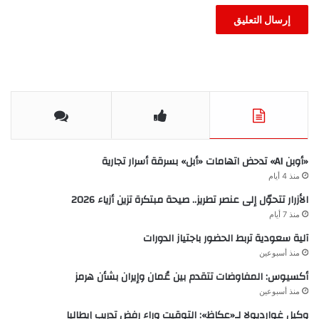
«أوبن AI» تدحض اتهامات «أبل» بسرقة أسرار تجارية
منذ 4 أيام
الأزرار تتحوّل إلى عنصر تطريز.. صيحة مبتكرة تزين أزياء 2026
منذ 7 أيام
آلية سعودية تربط الحضور باجتياز الدورات
منذ أسبوعين
أكسيوس: المفاوضات تتقدم بين عُمان وإيران بشأن هرمز
منذ أسبوعين
وكيل غوارديولا لـ«عكاظ»: التوقيت وراء رفض تدريب إيطاليا