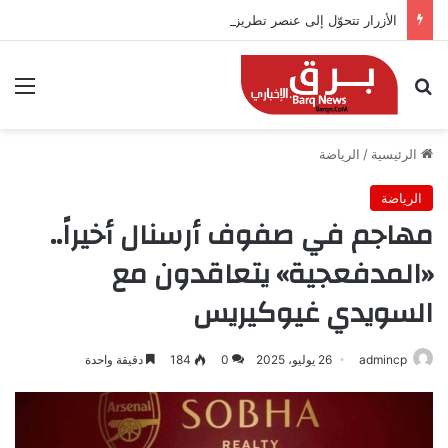
الأزرار تتحوّل إلى عنصر تطريز.. صيحة مبتكرة تزين أزياء 2026
بحث عن
الق
الرئيسية
/
الرياضة
الرياضة
مهاجم في صفوف أرسنال أخيراً..
«المدفعجية» يتعاقدون مع
السويدي غيوكيريس
admincp
26 يوليو، 2025
0
184
دقيقة واحدة