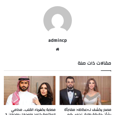
admincp
موق
ع
مقالات ذات صلة
الوي
ب
مصدر يكشف لـ«عكاظ»: مفاجأة
مصابة بكهرباء القلب.. محامي
بشأن حقيقة طلاق نجوى كرم
الدكتورة خلود وزوجها: يواجهان 3