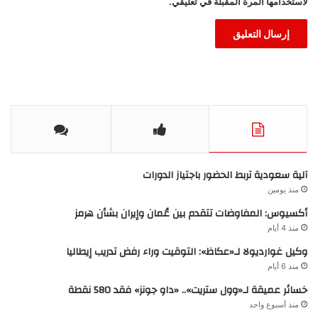
لاستخدامها المرة المقبلة في تعليقي.
آلية سعودية تربط الحضور باجتياز الدورات
منذ يومين
أكسيوس: المفاوضات تتقدم بين عُمان وإيران بشأن هرمز
منذ 4 أيام
وكيل غوارديولا لـ«عكاظ»: التوقيت وراء رفض تدريب إيطاليا
منذ 6 أيام
خسائر عميقة لـ«وول ستريت».. «داو جونز» فقد 580 نقطة
منذ أسبوع واحد