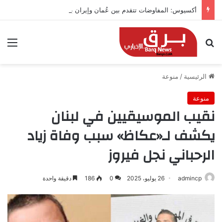
أكسيوس: المفاوضات تتقدم بين عُمان وإيران بشأن هرمز
بحث عن
الق
الرئيسية
/
منوعة
منوعة
نقيب الموسيقيين في لبنان
يكشف لـ«عكاظ» سبب وفاة زياد
الرحباني نجل فيروز
admincp
26 يوليو، 2025
0
186
دقيقة واحدة