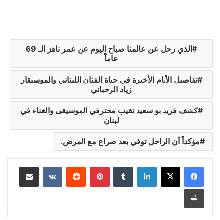
الذي رحل عن عالمنا صباح اليوم عن عمر ناهز الـ 69
عاماً
تفاصيل الأيام الأخيرة في حياة الفنان اللبناني والموسيقار
زياد الرحباني
كشف فريد بو سعيد نقيب محترفي الموسيقى والغناء في
لبنان
مؤكداً أن الراحل توفي بعد صراع مع المرض.
لينكدإن
‏Tumblr
بينتيريست
‏Reddit
‏VKontakte
مشاركة عبر البريد
طباعة