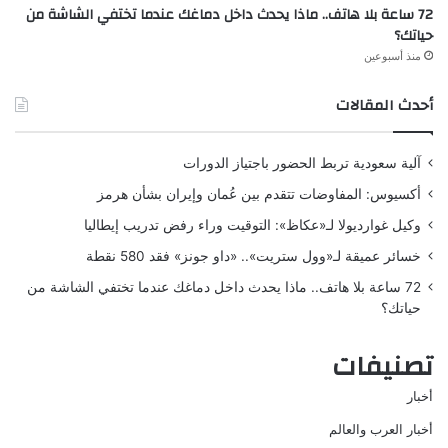
72 ساعة بلا هاتف.. ماذا يحدث داخل دماغك عندما تختفي الشاشة من
حياتك؟
منذ أسبوعين
أحدث المقالات
آلية سعودية تربط الحضور باجتياز الدورات
أكسيوس: المفاوضات تتقدم بين عُمان وإيران بشأن هرمز
وكيل غوارديولا لـ«عكاظ»: التوقيت وراء رفض تدريب إيطاليا
خسائر عميقة لـ«وول ستريت».. «داو جونز» فقد 580 نقطة
72 ساعة بلا هاتف.. ماذا يحدث داخل دماغك عندما تختفي الشاشة من
حياتك؟
تصنيفات
أخبار
أخبار العرب والعالم