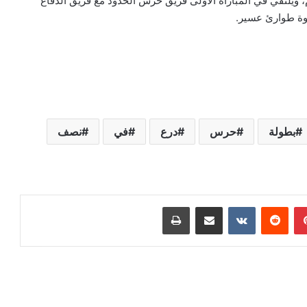
م، ويلتقي في المباراة الأولى فريق حرس الحدود مع فريق الدفاع
قوة طوارئ عسير.
بطولة
حرس
درع
في
نصف
بينتيريست
‏Reddit
‏VKontakte
مشاركة عبر البريد
طباعة