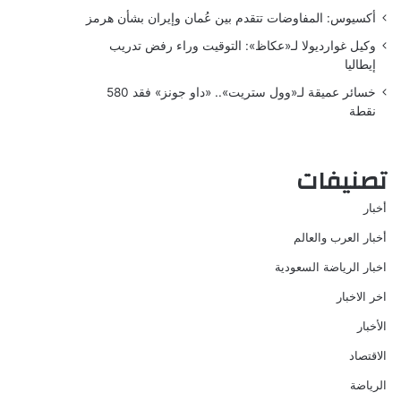
أكسيوس: المفاوضات تتقدم بين عُمان وإيران بشأن هرمز
وكيل غوارديولا لـ«عكاظ»: التوقيت وراء رفض تدريب
إيطاليا
خسائر عميقة لـ«وول ستريت».. «داو جونز» فقد 580
نقطة
تصنيفات
أخبار
أخبار العرب والعالم
اخبار الرياضة السعودية
اخر الاخبار
الأخبار
الاقتصاد
الرياضة