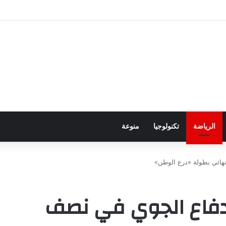
ور باجتياز الدورات
الرياضة
تكنولوجيا
منوعة
هائي بطولة «درع الوطن»
دفاع الجوي في نصف