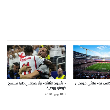
مب نو» نهائي مونديال
«الأسود الثلاثة» تزأر بقوة.. إنجلترا تكتسح
كرواتيا برباعية
18 يونيو، 2026