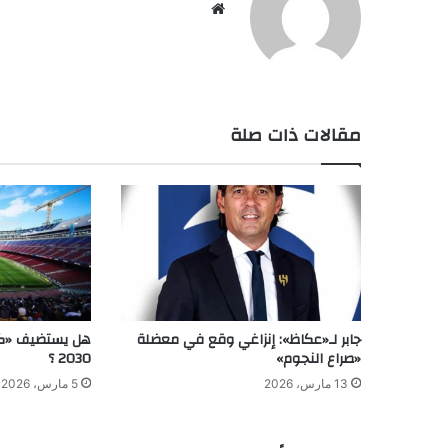
موق
ع
الوي
ب
مقالات ذات صلة
جابر لـ«عكاظ»: إنزاغي وقع في معضلة
هل يستضيف «كا
«صراع النجوم»
2030 ؟
13 مارس، 2026
5 مارس، 2026