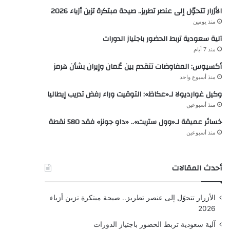
الأزرار تتحوّل إلى عنصر تطريز.. صيحة مبتكرة تزين أزياء 2026
منذ يومين
آلية سعودية تربط الحضور باجتياز الدورات
منذ 7 أيام
أكسيوس: المفاوضات تتقدم بين عُمان وإيران بشأن هرمز
منذ أسبوع واحد
وكيل غوارديولا لـ«عكاظ»: التوقيت وراء رفض تدريب إيطاليا
منذ أسبوعين
خسائر عميقة لـ«وول ستريت».. «داو جونز» فقد 580 نقطة
منذ أسبوعين
أحدث المقالات
الأزرار تتحوّل إلى عنصر تطريز.. صيحة مبتكرة تزين أزياء
2026
آلية سعودية تربط الحضور باجتياز الدورات