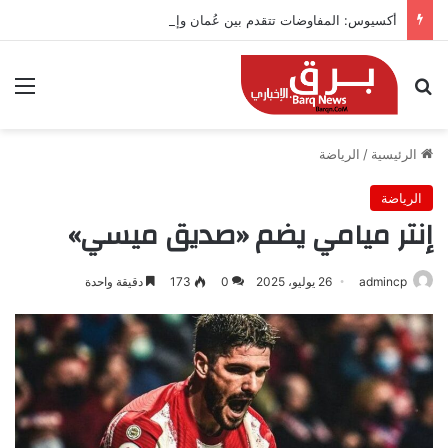
أكسيوس: المفاوضات تتقدم بين عُمان وإيران بشأن هرمز
بحث عن
الق
الرئيسية
/
الرياضة
الرياضة
إنتر ميامي يضم «صديق ميسي»
admincp
26 يوليو، 2025
0
173
دقيقة واحدة