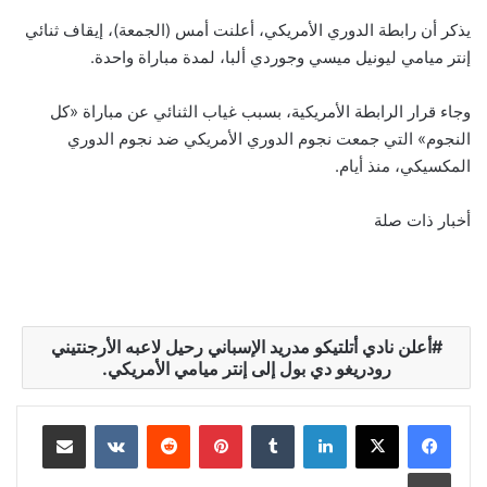
يذكر أن رابطة الدوري الأمريكي، أعلنت أمس (الجمعة)، إيقاف ثنائي
إنتر ميامي ليونيل ميسي وجوردي ألبا، لمدة مباراة واحدة.
وجاء قرار الرابطة الأمريكية، بسبب غياب الثنائي عن مباراة «كل
النجوم» التي جمعت نجوم الدوري الأمريكي ضد نجوم الدوري
المكسيكي، منذ أيام.
أخبار ذات صلة
أعلن نادي أتلتيكو مدريد الإسباني رحيل لاعبه الأرجنتيني
رودريغو دي بول إلى إنتر ميامي الأمريكي.
لينكدإن
‏Tumblr
بينتيريست
‏Reddit
‏VKontakte
مشاركة عبر البريد
طباعة