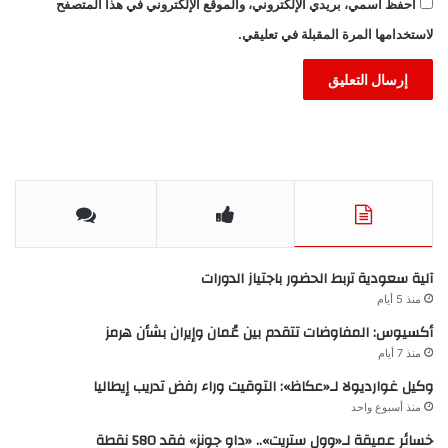
احفظ اسمي، بريدي الإلكتروني، والموقع الإلكتروني في هذا المتصفح
لاستخدامها المرة المقبلة في تعليقي.
آلية سعودية تربط الحضور باجتياز الدورات
منذ 5 أيام
أكسيوس: المفاوضات تتقدم بين عُمان وإيران بشأن هرمز
منذ 7 أيام
وكيل غوارديولا لـ«عكاظ»: التوقيت وراء رفض تدريب إيطاليا
منذ أسبوع واحد
خسائر عميقة لـ«وول ستريت».. «داو جونز» فقد 580 نقطة