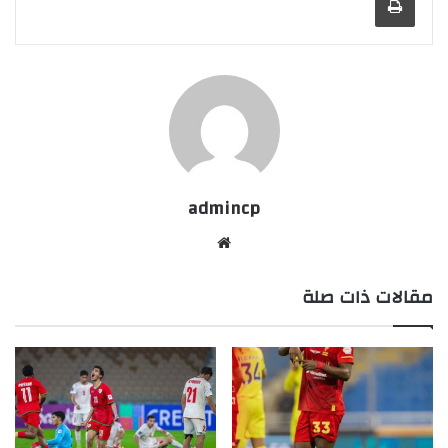
admincp
موق
ع
مقالات ذات صلة
الوي
ب