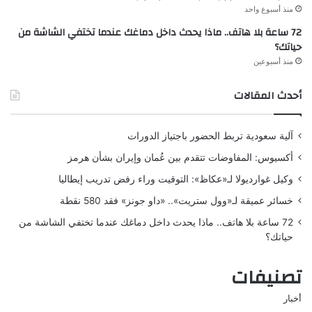
منذ أسبوع واحد
72 ساعة بلا هاتف.. ماذا يحدث داخل دماغك عندما تختفي الشاشة من
حياتك؟
منذ أسبوعين
أحدث المقالات
آلية سعودية تربط الحضور باجتياز الدورات
أكسيوس: المفاوضات تتقدم بين عُمان وإيران بشأن هرمز
وكيل غوارديولا لـ«عكاظ»: التوقيت وراء رفض تدريب إيطاليا
خسائر عميقة لـ«وول ستريت».. «داو جونز» فقد 580 نقطة
72 ساعة بلا هاتف.. ماذا يحدث داخل دماغك عندما تختفي الشاشة من
حياتك؟
تصنيفات
أخبار