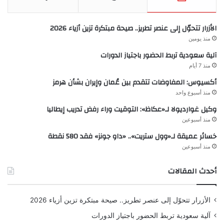
الأزرار تتحوّل إلى عنصر تطريز.. صيحة مبتكرة تزين أزياء 2026
منذ يومين
آلية سعودية تربط الحضور باجتياز الدورات
منذ 7 أيام
أكسيوس: المفاوضات تتقدم بين عُمان وإيران بشأن هرمز
منذ أسبوع واحد
وكيل غوارديولا لـ«عكاظ»: التوقيت وراء رفض تدريب إيطاليا
منذ أسبوعين
خسائر عميقة لـ«وول ستريت».. «داو جونز» فقد 580 نقطة
منذ أسبوعين
أحدث المقالات
الأزرار تتحوّل إلى عنصر تطريز.. صيحة مبتكرة تزين أزياء 2026
آلية سعودية تربط الحضور باجتياز الدورات