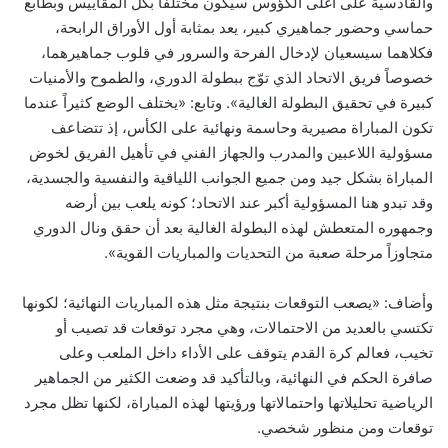
والقادسية على أغلى الكؤوس سيكون مختلفاً بكل المقاييس وبطابع
حماسي وحضور جماهيري كبير، يعد بمثابة أول الأوراق الرابحة،
فكلاهما سيسعيان لإدخال الفرحة والسرور في قلوب جماهيرهما،
خصوصاً فريق الاتحاد الذي توّج ببطولة الدوري، والطموح والأمنيات
كبيرة في تحقيق البطولة الغالية». وتابع: «يختلف الوضع كثيراً عندما
تكون المباراة مصيرية وحاسمة ونهائية على الكأس، إذ تتضاعف
مسؤولية اللاعبين والمدرب والجهاز الفني في تأهيل الفريق لخوض
المباراة بشكل جيد ومن جميع الجوانب اللياقية والنفسية والجسدية،
وقد تبدو هنا المسؤولية أكبر عند الاتحاد؛ كونه يلعب بين أرضه
وجمهوره المتعطش لهذه البطولة الغالية بعد أن حقق ونال الدوري
متجاوزاً مرحلة صعبة من التحديات والمباريات القوية».
وأضاف: «يصعب التوقعات بنتيجة مثل هذه المباريات النهائية؛ لكونها
تكتسي بالعديد من الاحتمالات، وهي مجرد توقعات قد تصيب أو
تخيب، فعالم كرة القدم يتوقف على الأداء داخل الملعب وعلى
صافرة الحكم في النهائية، وبالتأكيد قد وضعت الكثير من الجماهير
الرياضية تحليلاتها واحتمالاتها ورؤيتها لهذه المباراة، لكنها تظل مجرد
توقعات ومن منظور شخصي.