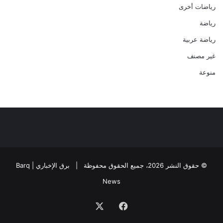
رياضات أخرى
رياضة
رياضة عربية
غير مصنف
منوعة
© حقوق النشر 2026، جميع الحقوق محفوظة |
برق الإخباري | Barq
News
فيسبوك
‫X