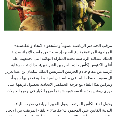
تترقب الجماهير الرياضية عموماً ومشجعو «الاتحاد والقادسية»
المواجهة المرتقبة بفارغ الصبر، إذ سيحتضن ملعب الإنماء بمدينة
الملك عبدالله الرياضية بجدة المباراة النهائية التي تجمعهما على
أغلى الكؤوس (كأس خادم الحرمين الشريفين)، وذلك تحت رعاية
كريمة من مقام خادم الحرمين الشريفين الملك سلمان بن عبدالعزيز
آل سعود -حفظه الله- في مناسبة رياضية وطنية نفخر بها جميعاً،
ويتزامن هذا اللقاء مع فرحة الجماهير الاتحادية بحصول فريقها على
دوري روشن بعد منافسة قوية شهدها مربع الكبار في جميع الجولات.
وحول لقاء الكأس المرتقب يقول الخبير الرياضي مدرب اللياقة
البدنية الكابتن علي المحمود لـ«عكاظ»: «اللقاء المرتقب بين الاتحاد