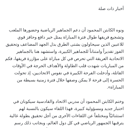
أخبار ذات صلة
ونوه الكابتن المحمود أن دعم الجماهير الرياضية وحضورها الملعب
وتشجيع فريقها طوال فترة المباراة يمثل خير دافع وحافز قوي
للاعبين الذين سيحاولون بشتى الطرق بذل الجهد المضاعف وتحقيق
الفوز تقديراً وامتناناً للجماهير الكبيرة، واستشهد هنا بالجماهير
الاتحادية العريقة التي تحرص في كل مباراة على مؤازرة فريقها، فكم
من المباريات شهدت قلب الطاولة والأهداف الحرجة في الأوقات
القاتلة، وأدخلت الفرحة الكبيرة في نفوس الاتحاديين، إذ تحولت
الحسرة إلى فرحة لا يمكن وصفها خلال فترة زمنية بسيطة من
المباراة».
وختم الكابتن المحمود أن مدربي الاتحاد والقادسية سيكونان في
اختبار جديد ومسؤولية كبيرة، فهذا اللقاء سيكون بالنسبة لهم
استثنائيّاً ومختلفاً عن اللقاءات الأخرى من أجل تحقيق بطولة غالية
يترقبها الجمهور الرياضي في كل دول العالم، وبجانب ذلك رسم