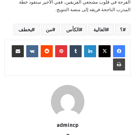
الفرحة في قلوب مشجعي الفريقين، ففي الأخير ستقود خطة
المدرب الناجحة فريقه إلى منصة التتويج.
؟
الغالية
الكأس
من
يخطف
لينكدإن
‏Tumblr
بينتيريست
‏Reddit
‏VKontakte
مشاركة عبر البريد
طباعة
admincp