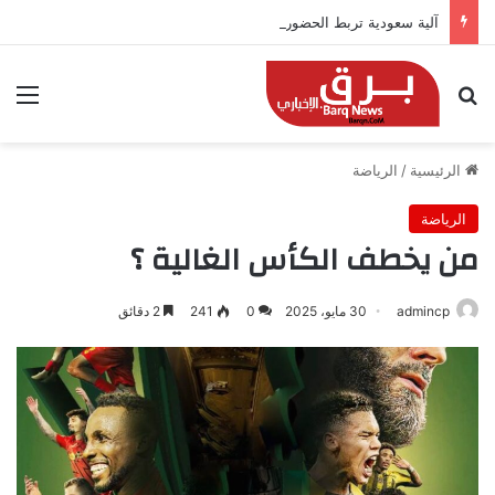
آلية سعودية تربط الحضور باجتياز الدورات
بحث عن
الق
الرئيسية
/
الرياضة
الرياضة
من يخطف الكأس الغالية ؟
admincp
30 مايو، 2025
0
241
2 دقائق