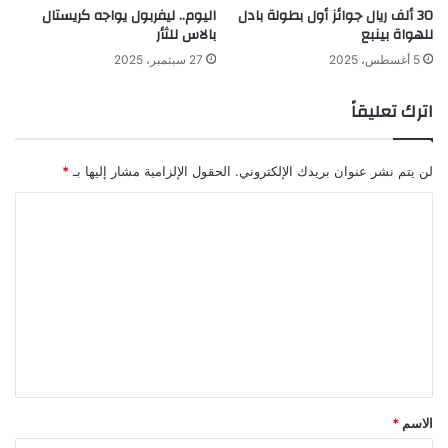
30 ألف ريال جوائز أول بطولة بادل
اليوم.. ليفربول يواجه كريستال
للهواة بينبع
بالاس للثأر
5 أغسطس، 2025
27 سبتمبر، 2025
اترك تعليقاً
لن يتم نشر عنوان بريدك الإلكتروني.
الحقول الإلزامية مشار إليها بـ
*
ا
ل
ت
ع
ل
ي
ق
*
الاسم
*