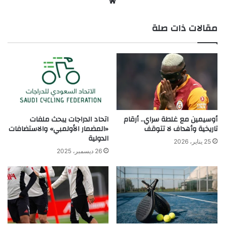
موق
ع
مقالات ذات صلة
الوي
ب
أوسيمين مع غلطة سراي.. أرقام
اتحاد الدراجات يبحث ملفات
تاريخية وأهداف لا تتوقف
«المضمار الأولمبي» والاستضافات
الدولية
25 يناير، 2026
26 ديسمبر، 2025