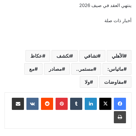
ينتهي العقد في صيف 2026
أخبار ذات صلة
الأهلي
تشافي
تكشف
عكاظ
ماتياس:
مستمر..
مصادر
مع
مفاوضات
ولا
لينكدإن
‏Tumblr
بينتيريست
‏Reddit
‏VKontakte
مشاركة عبر البريد
طباعة