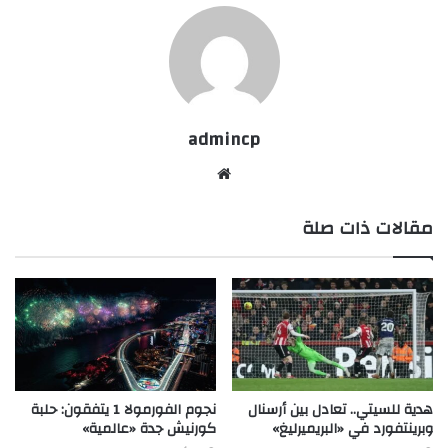
admincp
موق
ع
مقالات ذات صلة
الوي
ب
هدية للسيتي.. تعادل بين أرسنال
نجوم الفورمولا 1 يتفقون: حلبة
وبرينتفورد في «البريميرليغ»
كورنيش جدة «عالمية»