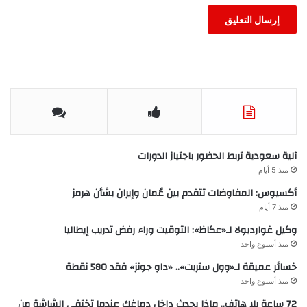
آلية سعودية تربط الحضور باجتياز الدورات
منذ 5 أيام
أكسيوس: المفاوضات تتقدم بين عُمان وإيران بشأن هرمز
منذ 7 أيام
وكيل غوارديولا لـ«عكاظ»: التوقيت وراء رفض تدريب إيطاليا
منذ أسبوع واحد
خسائر عميقة لـ«وول ستريت».. «داو جونز» فقد 580 نقطة
منذ أسبوع واحد
72 ساعة بلا هاتف.. ماذا يحدث داخل دماغك عندما تختفي الشاشة من