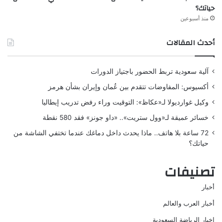
حياتك؟
منذ أسبوعين
أحدث المقالات
آلية سعودية تربط الحضور باجتياز الدورات
أكسيوس: المفاوضات تتقدم بين عُمان وإيران بشأن هرمز
وكيل غوارديولا لـ«عكاظ»: التوقيت وراء رفض تدريب إيطاليا
خسائر عميقة لـ«وول ستريت».. «داو جونز» فقد 580 نقطة
72 ساعة بلا هاتف.. ماذا يحدث داخل دماغك عندما تختفي الشاشة من
حياتك؟
تصنيفات
أخبار
أخبار العرب والعالم
اخبار الرياضة السعودية