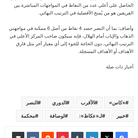
الحاصل على أعلى عدد من النقاط في المواجهات المباشرة بين
الفريقين هو من يُمنح الأفضلية في الترتيب النهائي.
وأضاف: بما أن النصر حصد 4 نقاط من أصل 6 ممكنة في مواجهتي
الذهاب والإياب أمام الهلال، فإنه سيكون صاحب المركز الأعلى في
الترتيب النهائي، دون الحاجة للجوء إلى أي معيار آخر مثل فارق
الأهداف أو الأهداف المسجلة.
أخبار ذات صلة
«كاس»
الأقرب
الدوري
النصر
خبير
لـ«عكاظ»:
لوصافة
محكمة
لينكدإن
‏Tumblr
بينتيريست
‏Reddit
‏VKontakte
مشاركة عبر البريد