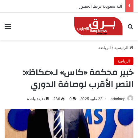
آلية سعودية تربط الحضور باجتياز الدورات
بحث عن
الق
الرئيسية
/
الرياضة
الرياضة
خبير محكمة «كاس» لـ«عكاظ»:
النصر الأقرب لوصافة الدوري
admincp
22 مايو، 2025
0
236
دقيقة واحدة