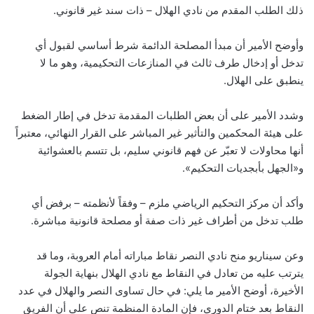
ذلك الطلب المقدم من نادي الهلال – ذات سند غير قانوني.
وأوضح الأمير أن مبدأ المصلحة الدائمة شرط أساسي لقبول أي
تدخل أو إدخال طرف ثالث في المنازعات التحكيمية، وهو ما لا
ينطبق على الهلال.
وشدد الأمير على أن بعض الطلبات المقدمة تدخل في إطار الضغط
على هيئة المحكمين والتأثير غير المباشر على القرار النهائي، معتبراً
أنها محاولات لا تعبّر عن فهم قانوني سليم، بل تتسم بالعشوائية
و«الجهل بأبجديات التحكيم».
وأكد أن مركز التحكيم الرياضي ملزم – وفقاً لأنظمته – برفض أي
طلب تدخل من أطراف غير ذات صفة أو مصلحة قانونية مباشرة.
وعن سيناريو منح نادي النصر نقاط مباراته أمام العروبة، وما قد
يترتب عليه من تعادل في النقاط مع نادي الهلال بنهاية الجولة
الأخيرة، أوضح الأمير ما يلي: في حال تساوى النصر والهلال في عدد
النقاط بعد ختام الدوري، فإن المادة المنظمة تنص على أن الفريق