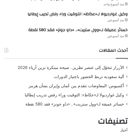
منذ أسبوع واحد
وكيل غوارديولا لـ«عكاظ»: التوقيت وراء رفض تدريب إيطاليا
منذ أسبوعين
خسائر عميقة لـ«وول ستريت».. «داو جونز» فقد 580 نقطة
منذ أسبوعين
أحدث المقالات
الأزرار تتحوّل إلى عنصر تطريز.. صيحة مبتكرة تزين أزياء 2026
آلية سعودية تربط الحضور باجتياز الدورات
أكسيوس: المفاوضات تتقدم بين عُمان وإيران بشأن هرمز
وكيل غوارديولا لـ«عكاظ»: التوقيت وراء رفض تدريب إيطاليا
خسائر عميقة لـ«وول ستريت».. «داو جونز» فقد 580 نقطة
تصنيفات
أخبار