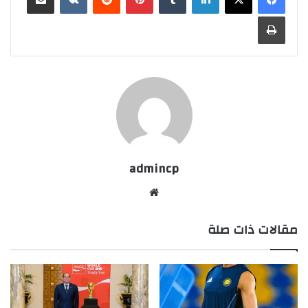
طباعة
admincp
موق
ع
مقالات ذات صلة
الوي
ب