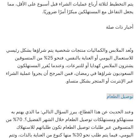
يتم التخطيط لثلاثة أرباع عمليات الشراء قبل أسبوع على الأقل، مما
يجعل التفاعل مع المستهلكين مبكرًا أمرًا ضروريًا.
أخبار ذات صلة
وتُعد الملابس والكماليات منتجات شخصية يتم شراؤها بشكل رئيسي
للاستعمال اليومي أو العناية بالنفس، فنحو 25% من المتسوقين
يشترون الملابس كهدايا أو للتبرعات، وعندما يُقرر المستهلكون
السعوديون شراؤها في رمضان، فمن المرجح أن يجروا عملية الشراء
عبر الإنترنت أو المتجر بشكل متساو.
توصيل الطعام
وعند الحديث عن هذا القطاع، يبرز السؤال التالي: ما الذي يهتم به
مستهلكو ومستهلكات توصيل الطعام خلال الشهر الفضيل؟. 70% من
المتسوقين عبر طلبات توصيل الطعام تكون طلباتهم للاستهلاك
اليومي، فيما يتم طلب نحو 30% منها كنوع من العناية بالذات، وتتم