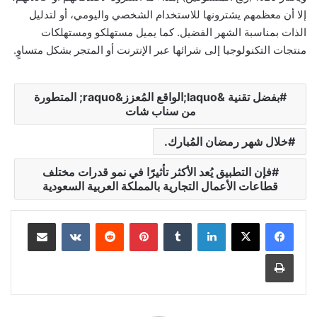
إلا أن معظمهم يشترونها للاستخدام الشخصي واليومي، أو لتدليل
الذات بمناسبة الشهر الفضيل. كما يميل مستهلكو ومستهلكات
منتجات التكنولوجيا إلى شرائها عبر الإنترنت أو المتجر بشكل متساوٍ.
بفضل تقنية &laquo;الواقع المُعزز&raquo; المتطورة
من سناب شات
خلال شهر رمضان المُبارك.
فإن التطبيق يُعد الأكثر تأثيرًا في نمو قدرات مختلف
قطاعات الأعمال التجارية بالمملكة العربية السعودية
لينكدإن
‏Tumblr
بينتيريست
‏Reddit
‏VKontakte
مشاركة عبر البريد
طباعة