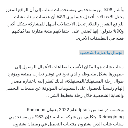
وأشار 98% من مستخدمي ومستخدمات سناب إلى أن الواقع المعزز
يجعل الاحتفالات أفضل، فيما يرى 89% أن عدسات سناب شات
للواقع المُعزز والفلاتر تجعل الاحتفالات أسهل للمشاركة بشكل أكبر،
و90% يقولون إنها تُضفي على احتفالاتهم متعة مقارنة بما يُمكنهم
فعله في التطبيقات الأخرى.
الجمال والعناية الشخصية
سناب شات هو المكان الأنسب لقطاعات الأعمال للوصول إلى
جمهورها بشكل ملحوظ، والذي نجح في توفير تجارب ممتعة ومؤثرة
طوال رحلة المستهلك/المستهلكة، لذلك يُنظر إليه باعتباره مصدر
إلهام رئيسياً للحصول على المعلومات الموثوقة عن منتجات التجميل
والعناية الشخصية خلال رحلة تخطيط الشراء.
وبحسب دراسة من Ipsos لعام 2022 بعنوان Ramadan
Reimagining، بتكليف من شركة سناب، فإن 63% من مستخدمي
سناب شات الذين يشترون منتجات التجميل في رمضان يشترون