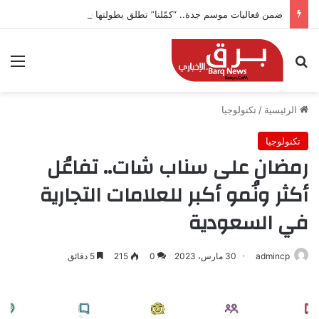
ضمن فعاليات موسم جدة.. “كمّلنا” تطلق بطولتها في جدة التاريخية بجوائز 150 ألف ريال
بحث عن
الق
الرئيسية
/
تكنولوجيا
تكنولوجيا
رمضان على سناب شات.. تفاعُل
أكثر ونُمو أكبر للعلامات التجارية
في السعودية
admincp
30 مارس، 2023
0
215
5 دقائق