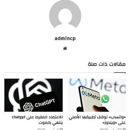
admincp
موق
ع
مقالات ذات صلة
الوي
ب
«واتساب» توقف تطبيقها الأصلي
الاعتماد المفرط على chatgpt
على «ويندوز»
ينتهي بالموت
23 يوليو، 2025
1 مارس، 2026