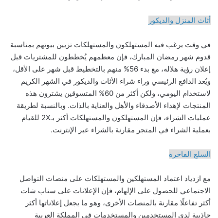
أثاث المنزل والديكور
في وقت يرغب فيه المستهلكون والمستهلكات تزيين بيوتهم بمناسبة
قدوم شهر رمضان المبارك، فإن معظمهم يُخططون للمشتريات قبل
إعلان رؤية هلاله، مع بدء 56% منهم بالتخطيط قبل شهر على الأقل،
ويُعد الدافع الرئيسي وراء شراء الأثاث والديكور في الشهر الكريم
لاستخدام اليومي، ولكن أكثر من 60% المتسوقين يشترون هذه
المنتجات لإهداء الأصدقاء والأهل والعناية بالذات. وبالنسبة لطريقة
عمليات الشراء، فإن المستهلكون والمستهلكات أكثر بـ2X للقيام
بعملية الشراء في المتجر مقارنة بالشراء عبر الإنترنت.
السلع الفاخرة
مع ازدياد اعتماد المستهلكين والمستهلكات على منصات التواصل
الاجتماعي للحصول على الإلهام، فإن الإعلانات على سناب شات
أكثر تفاعلًا مقارنة بالمنصات الأخرى، وهو ما يجعل إعلاناتها أكثر
جاذبية لدى المستخدمين والمستخدمات في المملكة العربية