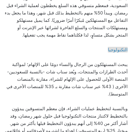
السعودية، فمعظم متسوقي هذه السلع يخططون لعملية الشراء قبل
رمضان. ويبدأ 50% منهم بالتخطيط بذلك قبل شهر، وهذا ما يجعل بدء
التفاعل مع المستهلكين مُبكرًا أمرًا ضروريًا. كما يميل مستهلكو
ومستهلكات المنتجات والسلع الفاخرة لشرائها عبر الإنترنت أو
المتجر بشكل متساوٍ، لذا فكلتاهما نقاط مهمة يجب تفعيلها.
التكنولوجيا
يبحث المستهلكون من الرجال والنساء دومًا على الإلهام؛ لمواكبة
أحدث الطرازات والمنتجات، ويُعد سناب شات -بالنسبة للسعوديين-
المنصة الأولى للحصول على الإلهام للشراء، مقارنة بالمنصات
الأخرى ( 43% عبر سناب شات مقارنة بـ 35% للمنصات الأخرى في
المتوسط).
وبالنسبة لتخطيط عمليات الشراء، فإن معظم المتسوقين يبدؤون
بالتخطيط لاكتناز منتجات التكنولوجيا قبل حلول شهر رمضان، وقد
أشار أكثر من 40% إلى أنهم يبدؤون التخطيط قبلها بأكثر من شهر.
ويختار 25% (ربع المتسوقين) إهداء ما اشتروه لأصدقائهم أو عائلاتهم،