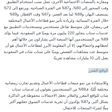
ومقارنة بالمنصات الاجتماعية الأخرى، تصل نسب استخدام التطبيق
وقت السحور إلى 60%، و67% في الفترة الصباحية، ويرتفع إلى 72%
بمنتصف النهار، و69% لما بعد العصر، و67% وقت الإفطار، و69%
خلال الفترة المسائية. ولزيادة تأثير نمو قطاعات الأعمال المختلفة
في رمضان، فإن متوسط تفاعل مستخدمي ومستخدمات التطبيق مع
عدسات سناب يتجاوز 220 مليون مرة يوميًا في السعودية، فيما يؤكد
89% من المستخدمين أنها المنصة التي يشاركون من خلالها أهم
لحظاتهم واحتفالاتهم، إلا أن المعلومة الأبرز لقطاعات الأعمال هو أن
متوسط عدد مشاهدات القصص يوميًا على سناب شات في السعودية
يصل إلى 10 مليارات مشاهدة تقريبًا.
الواقع المُعزز
وللاستفادة من نمو مبيعات قطاعات الأعمال وتقديم تجارب رمضانية
مختلفة كُليًا، فـ89% من المستخدمين يقولون إن عدسات سناب
شات للواقع المعزز والفلاتر تجعل الاحتفالات محفوظة في الذاكرة
بشكل أكبر، و87% يؤكدون أن تجربة عدسات التسوق جعلتهم أكثر
ميلًا لشراء المنتجات للاحتفال.