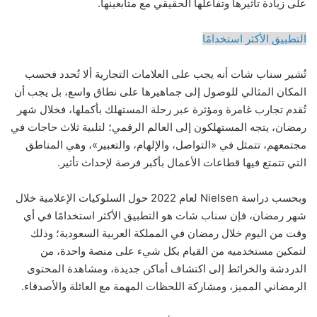
على زيادة تأثيرها وتفاعلها الحقيقي مع متابعينها.
التطبيق الأكثر استخدامًا
تُشير سناب شات أنه يجب على العلامات التجارية ألا تُحدد فحسب
المكان المثالي للوصول إلى جماهيرها على نطاق واسع، بل يجب أن
تُقدم تجارب غامرة ومؤثرة عبر رحلة المستهلك بأكملها، فخلال شهر
رمضان، يتجه المستهلكون إلى العالم الرقمي؛ لتلبية ثلاث حاجات في
مجتمعهم، تتمثل في «التواصل، والإلهام، والتعبير»، وهي المناطق
التي تتمتع فيها قطاعات الأعمال بأكبر فرصة لإحداث تأثير.
وبحسب دراسة Nielsen لعام 2022 حول السلوكيات الإعلامية خلال
شهر رمضان، فإن سناب شات هو التطبيق الأكثر استخدامًا في أي
وقت من اليوم خلال رمضان في المملكة العربية السعودية؛ وذلك
لتمكين مستخدميه من القيام بكل شيء على منصة واحدة، من
الدردشة والخرائط إلى اكتشاف أماكن جديدة، ومشاهدة المحتوى
الرمضاني المميز، ومشاركة اللحظات المهمة مع العائلة والأصدقاء.