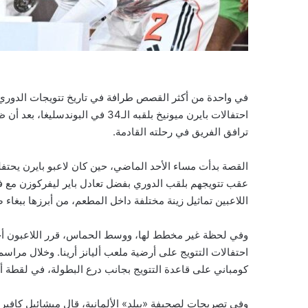
في واحدة من أكثر القصص طرافة في تاريخ تتويجات الدوري 
احتفالات بايرن ميونيخ بلقبه الـ34
ترافق الفريق في رحلته القادمة.
القصة بدأت مساء الأحد الماضي، حين كان لاعبو بايرن يحتف
عقب تتويجهم بلقب الدوري بفضل تعادل باير ليفركوزن مع فرا
اللاعبين تماثيل زينة مختلفة داخل المطعم، من أبرزها ببغا
وفي لحظة غير مخطط لها، ووسط الحماس، قرر اللاعبون أخذ ا
احتفالات التتويج على أرضية ملعب أليانز أرينا. وخلال مرا
كومباني على قاعدة التتويج بجانب درع البطولة، في لقطة
وفي تصريحات لصحيفة «بيلد» الألمانية، قال ميشائيل كافير، 