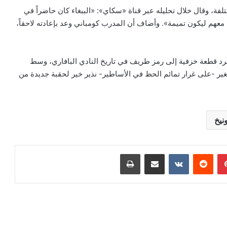
فة، وقال خلال تحليله عبر قناة «سكاي»: «الببغاء كان حاضراً في
معهم ليكون تميمة». وأضاف أن المدرب كومباني وعد بإعادته لاحقاً،
مجرد قطعة خزفية إلى رمز طريف في تاريخ النادي البافاري، وسط
ير -على غرار تمائم الحظ في الأساطير- نذير خير لحقبة جديدة من
بينتيريست
‏Reddit
‏VKontakte
مشاركة عبر البريد
طباعة