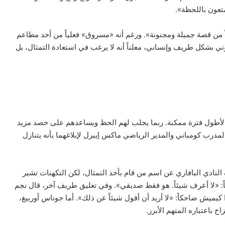
تمتعون باللحظة».
نحو 1000 يورو، لكنه بات جزءاً من قصة جميلة ومجنونة». ورغم أنه «مسروق» فعلياً من أحد مطاعم
وني بشكل طريف وإنساني، معلناً أنه لا يرغب في استعادة التمثال، بل
ايرن لأطول فترة ممكنة. ربما يجلب لهم الحظ ويساعدهم على حصد مزيد
درب كومباني والمدير الرياضي ماكس إيبرل لإبلاغهما بأنه يتنازل
نادي البافاري عن اسم من قام بأخذ التمثال، لكن التكهنات تشير
ً: «لا أعرف شيئاً. هو فقط صديقي». وفي تعليق طريف آخر، قال نجم
 كيميش ضاحكاً: «لا أريد أن أقول شيئاً عن ذلك». أما جوناس أوربيغ،
 باعتباره المتهم الأبرز.