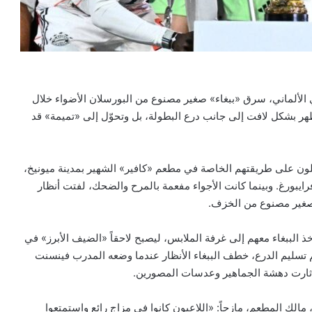
الألماني، سرق «ببغاء» صغير مصنوع من البورسلان الأضواء خلال
 في البوندسليغا، بعد أن ظهر بشكل لافت إلى جانب درع البطولة، بل وتحوّل إلى «تميمة» قد
لون على طريقتهم الخاصة في مطعم «كافير» الشهير بمدينة ميونيخ،
يبورغ. وبينما كانت الأجواء مفعمة بالمرح والضحك، لفتت أنظار
ء صغير مصنوع من الخزف.
لببغاء معهم إلى غرفة الملابس، ليصبح لاحقاً «الضيف الأبرز» في
سم تسليم الدرع، خطف الببغاء الأنظار عندما وضعه المدرب فينسنت
 أثارت دهشة الجماهير وعدسات المصورين.
مالك المطعم، مازحاً: «اللاعبون كانوا في مزاج رائع واستمتعوا