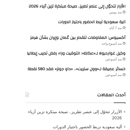
الأزرار تتحوّل إلى عنصر تطريز.. صيحة مبتكرة تزين أزياء 2026
منذ يومين
آلية سعودية تربط الحضور باجتياز الدورات
منذ 7 أيام
أكسيوس: المفاوضات تتقدم بين عُمان وإيران بشأن هرمز
منذ أسبوع واحد
وكيل غوارديولا لـ«عكاظ»: التوقيت وراء رفض تدريب إيطاليا
منذ أسبوعين
خسائر عميقة لـ«وول ستريت».. «داو جونز» فقد 580 نقطة
منذ أسبوعين
أحدث المقالات
الأزرار تتحوّل إلى عنصر تطريز.. صيحة مبتكرة تزين أزياء
2026
آلية سعودية تربط الحضور باجتياز الدورات