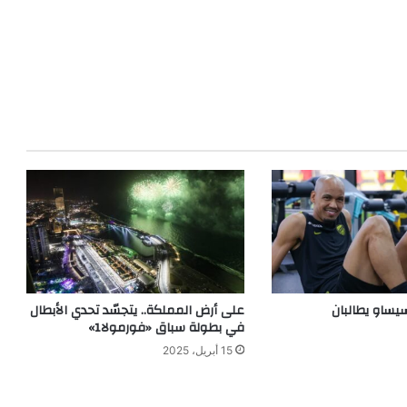
او يطالبان
على أرض المملكة.. يتجسّد تحدي الأبطال
في بطولة سباق «فورمولا1»
15 أبريل، 2025