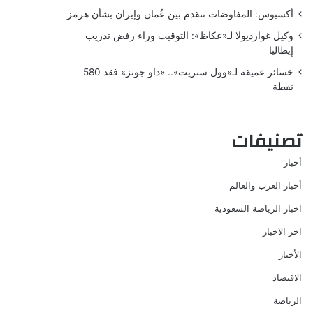
أكسيوس: المفاوضات تتقدم بين عُمان وإيران بشأن هرمز
وكيل غوارديولا لـ«عكاظ»: التوقيت وراء رفض تدريب
إيطاليا
خسائر عميقة لـ«وول ستريت».. «داو جونز» فقد 580
نقطة
تصنيفات
أخبار
أخبار العرب والعالم
اخبار الرياضة السعودية
اخر الاخبار
الأخبار
الاقتصاد
الرياضة