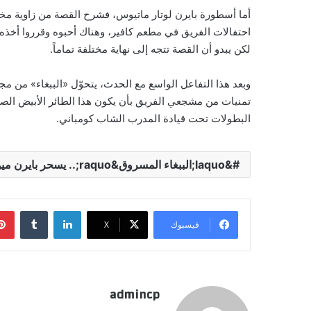
أما أسطورة بايرن لوتار ماتيوس، فشرح القصة من زاوية مختل
احتفالات الفريق في مطعم كافير، وهناك أحبوه وقرروا أخذه 
لكن يبدو أن القصة تتجه إلى نهاية مختلفة تماماً.
وبعد هذا التفاعل الواسع مع الحدث، يتحوّل «الببغاء» من 
تمنيات من مشجعي الفريق بأن يكون هذا الطائر الأبيض الصغ
البطولات تحت قيادة المدرب الشاب كومباني.
&laquo;الببغاء المسروق&raquo;.. يسحر بايرن ميونيخ
لينكدإن
‏Tumblr
فيسبوك
‫X
admincp