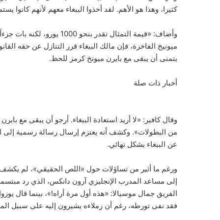
كثيرا، وهذا هو الأهم. لقد أخذوا الببغاء معهم لأنهم كانوا يس
وأضاف: «قيمة التمثال تقدر ب
ميونيخ الفاخرة، فإن مالك الببغاء قرر التنازل عن حقه القان
يتمنى أن يبقى مع بايرن ميونخ كرمز للحظ.
أخبار ذات صلة
وقال كافير: «لا أريد استعادة الببغاء. أرجو أن يبقى مع ب
من البطولات». وكشف أنه يعتزم إرسال رسالة رسمية إلى الم
عن الببغاء بشكل نهائي.
ورغم ما أثير من تساؤلات حول «اللص الحقيقي»، لم يكشف ال
إلى مساعد المدرب الإنجليزي آرون دانكس، الذي رد مبتسما
الفريق جمال موسيالا: «هذه أول مرة أراه!»، بينما قال يوزوا
فقد نفى تورطه، رغم أن زملاءه يشيرون إليه على سبيل المزاح