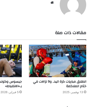
موق
ع
الوي
ب
مقالات ذات صلة
انطلاق مباريات كرة اليد.. و9 نزالات في
جيسوس وكونسيس
ختام الملاكمة
بـ«الانضباط»
13 نوفمبر، 2025
5 فبراير، 2026