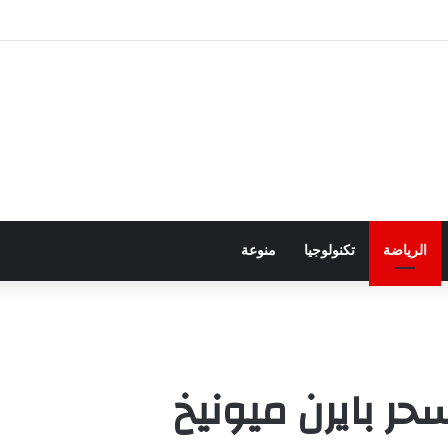
ور باجتياز الدورات
الرياضة
تكنولوجيا
منوعة
حر بايرن ميونيخ