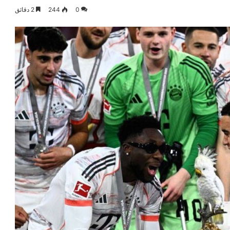
0
244
2 دقائق