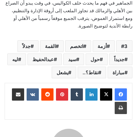
الجماهير في فهم ما يحدث خلف الكواليس، في وقت يبدو أن الصراع
بين الأهلي والزمالك قد تجاوز الملعب إلى أروقة الإدارة والتنظيم،
ومع استمرار الغموض، يترقب الجميع موقفاً رسمياً من الأهلي أو
رابطة الأندية لتوضيح الصورة.
3
أزمة
اتخصم
القمة
جدلاً
جديداً
حول
سيد
عبدالحفيظ
ليه
مباراة
نقاط؟..
يشعل
لينكدإن
‏Tumblr
بينتيريست
‏Reddit
‏VKontakte
مشاركة عبر البريد
طباعة