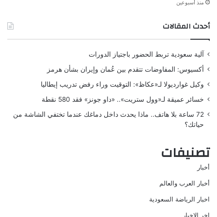
منذ أسبوعين
أحدث المقالات
آلية سعودية تربط الحضور باجتياز الدورات
أكسيوس: المفاوضات تتقدم بين عُمان وإيران بشأن هرمز
وكيل غوارديولا لـ«عكاظ»: التوقيت وراء رفض تدريب إيطاليا
خسائر عميقة لـ«وول ستريت».. «داو جونز» فقد 580 نقطة
72 ساعة بلا هاتف.. ماذا يحدث داخل دماغك عندما تختفي الشاشة من
حياتك؟
تصنيفات
أخبار
أخبار العرب والعالم
اخبار الرياضة السعودية
اخر الاخبار