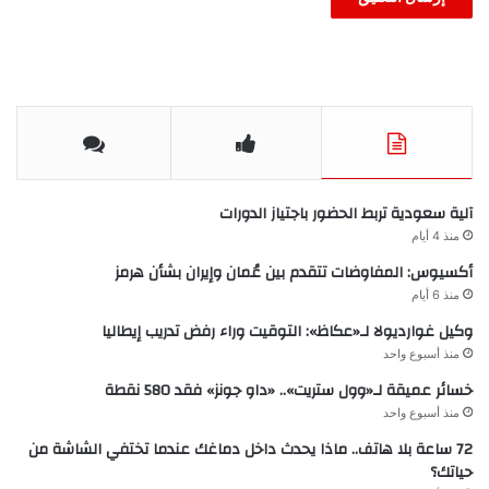
آلية سعودية تربط الحضور باجتياز الدورات
منذ 4 أيام
أكسيوس: المفاوضات تتقدم بين عُمان وإيران بشأن هرمز
منذ 6 أيام
وكيل غوارديولا لـ«عكاظ»: التوقيت وراء رفض تدريب إيطاليا
منذ أسبوع واحد
خسائر عميقة لـ«وول ستريت».. «داو جونز» فقد 580 نقطة
منذ أسبوع واحد
72 ساعة بلا هاتف.. ماذا يحدث داخل دماغك عندما تختفي الشاشة من
حياتك؟