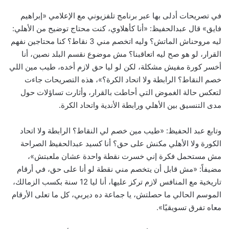
في تصريحات أدلى بها عبر برنامج تلفزيوني مع الإعلامي «إبراهيم
فايق» قال عبدالحفيظ: «أنا كأهلاوي، كنت محتاج توضيح من الأهلي:
ليه مروحناش الماتش؟ وليه اتخصم مني 3 نقاط؟ كنا محتاجين نفهم
القرار، لو هو صح ليه اتعاقبنا؟ مش موضوع نقسم البلد نصين، أنا
أخسر كورة مفيش مشكلة، لكن لو ليا حق لازم أخده، طيب مين اللي
خصم النقاط؟ الرابطة ولا اتحاد الكرة؟»، هذه التصريحات جاءت
لتعكس حالة الغموض التي أحاطت بالقرار، وأثارت تساؤلات حول
مدى التنسيق بين الأهلي ورابطة الأندية واتحاد الكرة.
وتابع عبد الحفيظ: «طيب مين خصم لي النقاط؟ الرابطة ولا اتحاد
الكورة ولا الأهلي مكنش على حق؟ أنا كسيد عبدالحفيظ الصراحة
مش مستحمل فكرة إني خسرت نقطة واحدة عشان ملعبتش»،
مضيفاً: «مش قابل أن يتخصم مني نقطة لو أنا على حق، في أرقام
تاريخية مع المنافس لازم تركز عليها، أنا ليا 12 سنة بكسب الزمالك،
الموسم الحالي ما حصلتش، يا جماعة ده ديربي، كل ما تعلى الأرقام
معاه تفرق تسويقيًا».