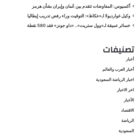
أكسيوس: المفاوضات تتقدم بين عُمان وإيران بشأن هرمز
وكيل غوارديولا لـ«عكاظ»: التوقيت وراء رفض تدريب إيطاليا
خسائر عميقة لـ«وول ستريت».. «داو جونز» فقد 580 نقطة
تصنيفات
أخبار
أخبار العرب والعالم
اخبار الرياضة السعودية
اخر الاخبار
الأخبار
الاقتصاد
الرياضة
السعودية