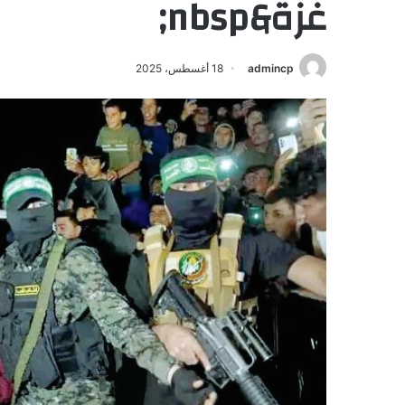
غزة&nbsp;
admincp
18 أغسطس، 2025