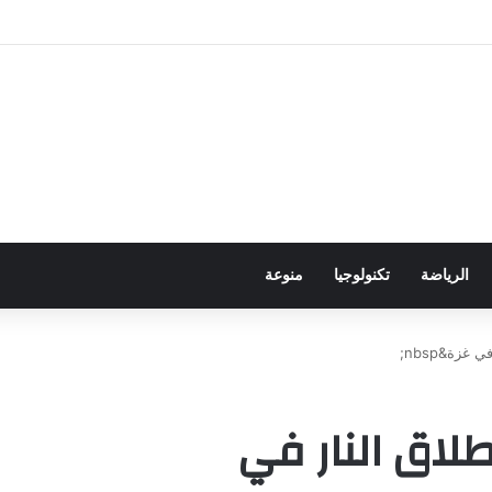
حضور باجتياز الدورات
الرياضة
تكنولوجيا
منوعة
غزة&nbsp;
لاق النار في