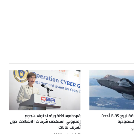
ترامب يدرس صفقة لبيع F-35 أحدث
&nbsp;سنغافورة: احتواء هجوم
لسعودية
إلكتروني استهدف شركات الاتصالات دون
تسريب بيانات