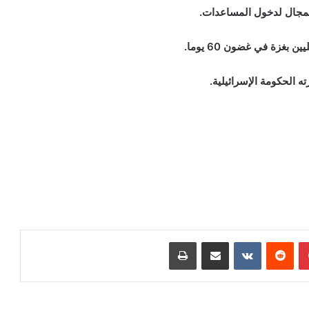
غزة في غضون 60 يوما.
 الحكومة الإسرائيلية.
بينتيريست
‏Reddit
‏VKontakte
مشاركة عبر البريد
طباعة